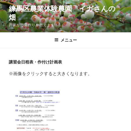
コ
練馬区農業体験農園 イガさんの
ン
畑
テ
ン
農家が野菜作りを教えます！
ツ
へ
メニュー
ス
キ
ッ
講習会日程表・作付け計画表
プ
※画像をクリックすると大きくなります。