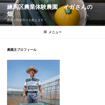
コ
練馬区農業体験農園 イガさんの
ン
畑
テ
ン
農家が野菜作りを教えます！
ツ
へ
メニュー
ス
キ
ッ
農園主プロフィール
プ