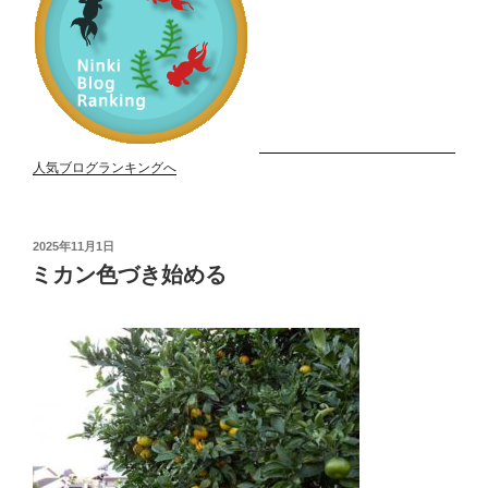
人気ブログランキングへ
投
2025年11月1日
稿
ミカン色づき始める
日: