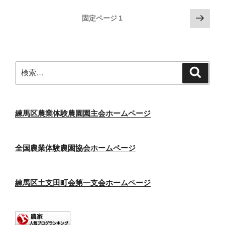
投
次
固定ページ
1
の
稿
ペ
の
ー
ペ
ジ
検
検
ー
索
索:
ジ
送
り
練馬区農業体験農園園主会ホームページ
全国農業体験農園協会ホームページ
練馬区土支田町会第一支会ホームページ