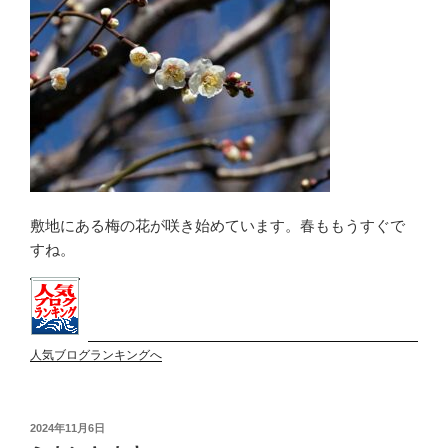
敷地にある梅の花が咲き始めています。春ももうすぐで
すね。
人気ブログランキングへ
投
2024年11月6日
稿