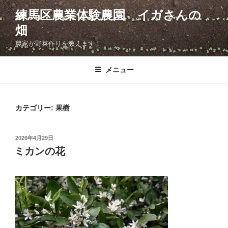
コ
練馬区農業体験農園 イガさんの
ン
畑
テ
ン
農家が野菜作りを教えます！
ツ
へ
メニュー
ス
キ
ッ
カテゴリー:
果樹
プ
投
2026年4月29日
稿
ミカンの花
日: