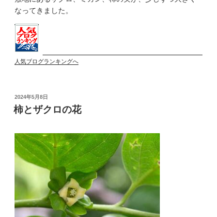
なってきました。
人気ブログランキングへ
投
2024年5月8日
稿
柿とザクロの花
日: