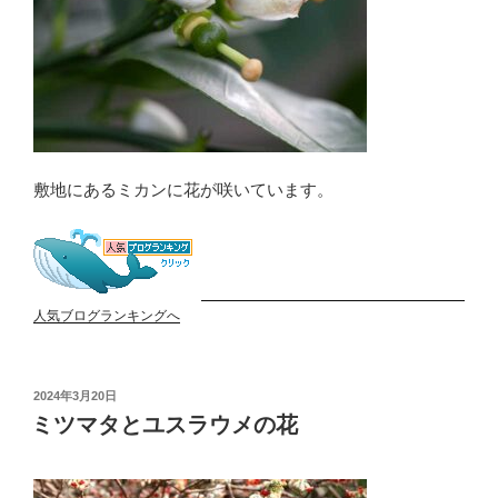
敷地にあるミカンに花が咲いています。
人気ブログランキングへ
投
2024年3月20日
稿
ミツマタとユスラウメの花
日: