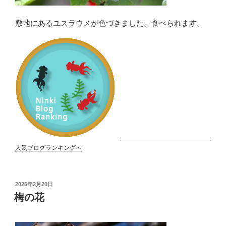
敷地にあるユスラウメが色づきました。食べられます。
人気ブログランキングへ
投
2025年2月20日
稿
梅の花
日: