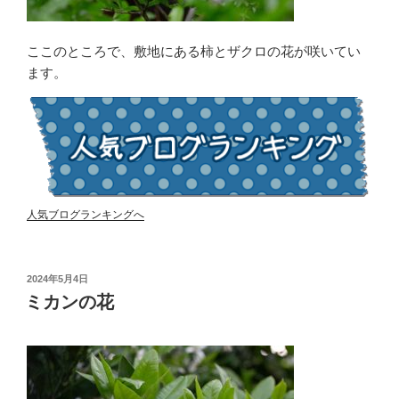
ここのところで、敷地にある柿とザクロの花が咲いてい
ます。
人気ブログランキングへ
投
2024年5月4日
稿
ミカンの花
日: