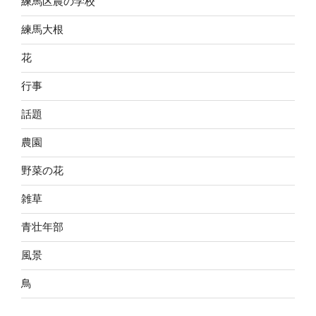
練馬区農の学校
練馬大根
花
行事
話題
農園
野菜の花
雑草
青壮年部
風景
鳥