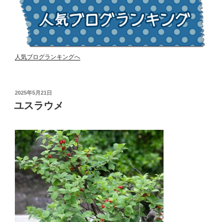
人気ブログランキングへ
投
2025年5月21日
稿
ユスラウメ
日: