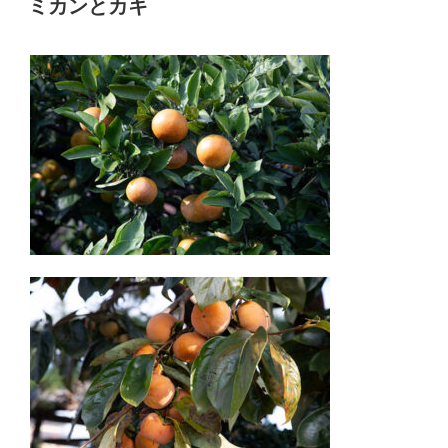
ミカンとカキ
日: