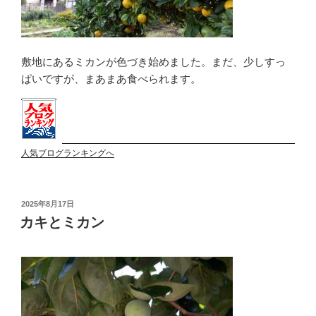
敷地にあるミカンが色づき始めました。まだ、少しすっ
ぱいですが、まあまあ食べられます。
人気ブログランキングへ
投
2025年8月17日
稿
カキとミカン
日: