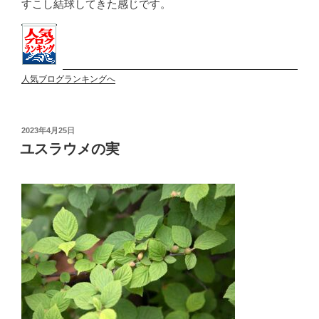
すこし結球してきた感じです。
人気ブログランキングへ
投
2023年4月25日
稿
ユスラウメの実
日: