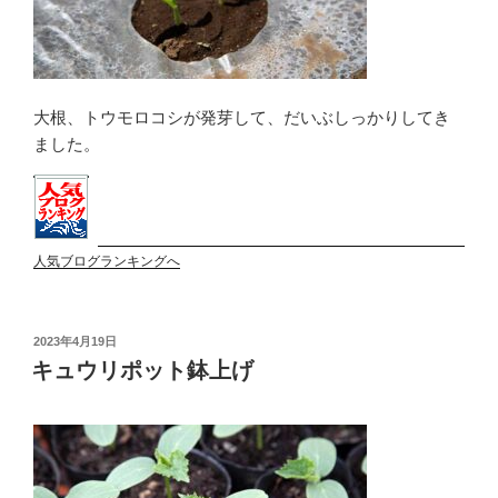
大根、トウモロコシが発芽して、だいぶしっかりしてき
ました。
人気ブログランキングへ
投
2023年4月19日
稿
キュウリポット鉢上げ
日: