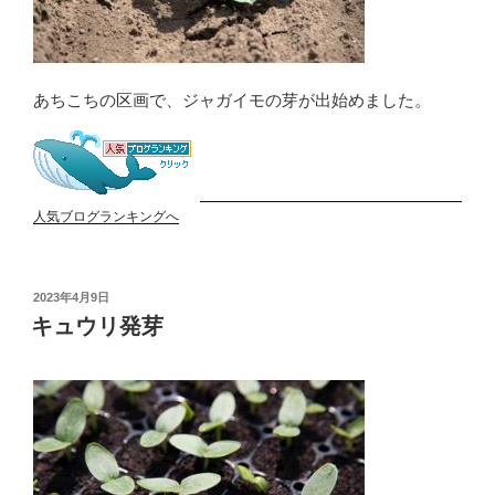
あちこちの区画で、ジャガイモの芽が出始めました。
人気ブログランキングへ
投
2023年4月9日
稿
キュウリ発芽
日: