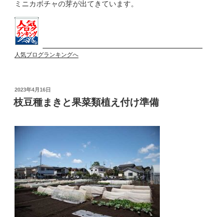
ミニカボチャの芽が出てきています。
人気ブログランキングへ
投
2023年4月16日
稿
枝豆種まきと果菜類植え付け準備
日: