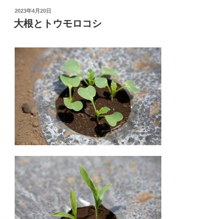
投
2023年4月20日
稿
大根とトウモロコシ
日: