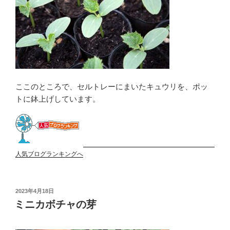
ここのところで、セルトレーにまいたキュウリを、ポッ
トに鉢上げしています。
人気ブログランキングへ
投
2023年4月18日
稿
ミニカボチャの芽
日: