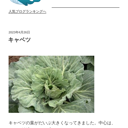
人気ブログランキングへ
投
2023年4月26日
稿
キャベツ
日:
キャベツの葉がだいぶ大きくなってきました。中心は、