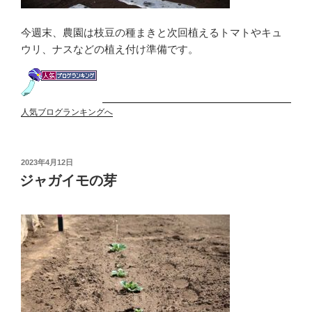
今週末、農園は枝豆の種まきと次回植えるトマトやキュ
ウリ、ナスなどの植え付け準備です。
人気ブログランキングへ
投
2023年4月12日
稿
ジャガイモの芽
日: