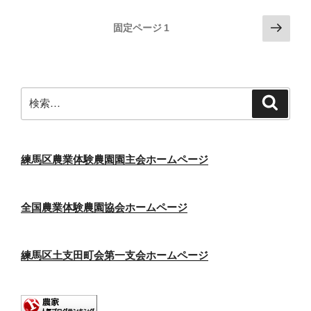
投
次
固定ページ
1
の
稿
ペ
の
ー
ペ
ジ
検
検
ー
索
索:
ジ
送
り
練馬区農業体験農園園主会ホームページ
全国農業体験農園協会ホームページ
練馬区土支田町会第一支会ホームページ