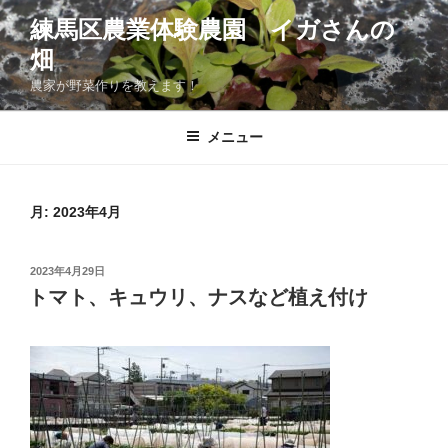
コ
練馬区農業体験農園 イガさんの
ン
畑
テ
ン
農家が野菜作りを教えます！
ツ
へ
メニュー
ス
キ
ッ
月:
2023年4月
プ
投
2023年4月29日
稿
トマト、キュウリ、ナスなど植え付け
日: