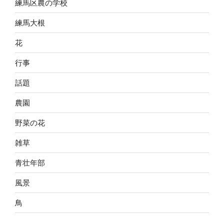
練馬区農の学校
練馬大根
花
行事
話題
農園
野菜の花
雑草
青壮年部
風景
鳥