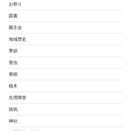
お祭り
図書
園主会
地域歴史
季節
害虫
果樹
植木
生理障害
病気
神社