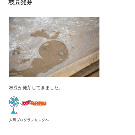
枝豆発芽
日:
枝豆が発芽してきました。
人気ブログランキングへ