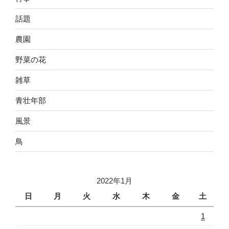
話題
農園
野菜の花
雑草
青壮年部
風景
鳥
2022年1月
日
月
火
水
木
金
土
1