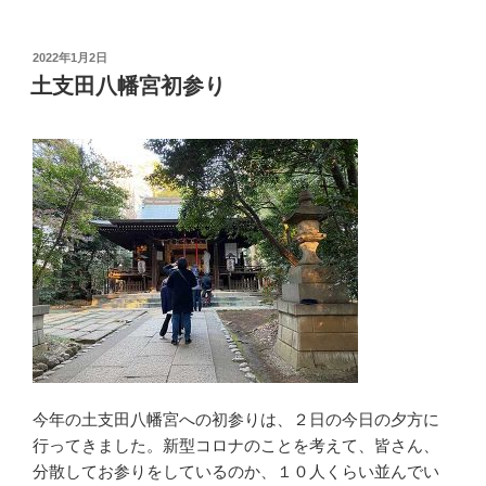
投
2022年1月2日
稿
土支田八幡宮初参り
日:
今年の土支田八幡宮への初参りは、２日の今日の夕方に
行ってきました。新型コロナのことを考えて、皆さん、
分散してお参りをしているのか、１０人くらい並んでい