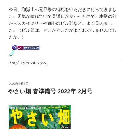
今日、御嶽山へ元旦祭の御札をいただきに行ってきまし
た。天気が晴れていて見通しが良かったので、本殿の前
からスカイツリーや都心のビル郡など、よく見えまし
た。（ビル郡は、どこがどこだかよくわかりませんでし
たが。）
人気ブログランキングへ
投
2022年1月4日
稿
やさい畑 春準備号 2022年 2月号
日: