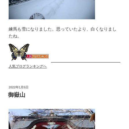
練馬も雪になりました。思っていたより、白くなりまし
たね。
人気ブログランキングへ
投
2022年1月5日
稿
御嶽山
日: