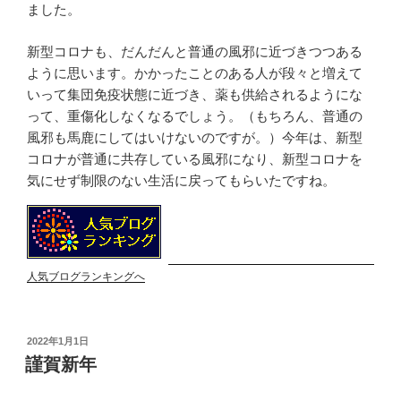
ました。
新型コロナも、だんだんと普通の風邪に近づきつつある
ように思います。かかったことのある人が段々と増えて
いって集団免疫状態に近づき、薬も供給されるようにな
って、重傷化しなくなるでしょう。（もちろん、普通の
風邪も馬鹿にしてはいけないのですが。）今年は、新型
コロナが普通に共存している風邪になり、新型コロナを
気にせず制限のない生活に戻ってもらいたですね。
人気ブログランキングへ
投
2022年1月1日
稿
謹賀新年
日: