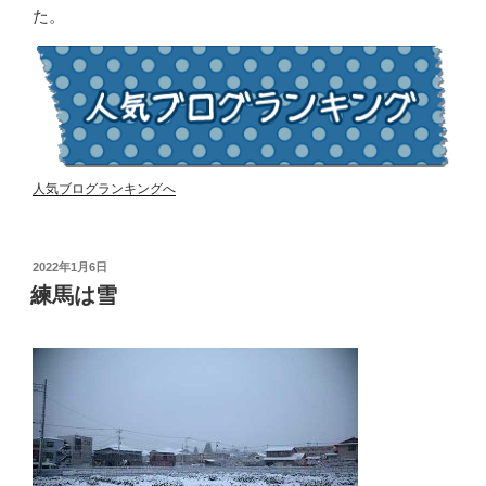
た。
人気ブログランキングへ
投
2022年1月6日
稿
練馬は雪
日: