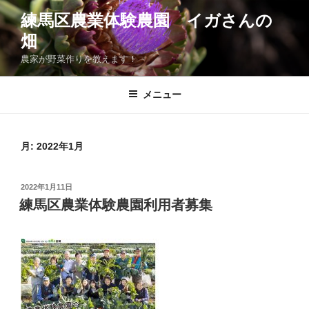
コ
練馬区農業体験農園 イガさんの
ン
畑
テ
ン
農家が野菜作りを教えます！
ツ
へ
メニュー
ス
キ
ッ
月:
2022年1月
プ
投
2022年1月11日
稿
練馬区農業体験農園利用者募集
日: