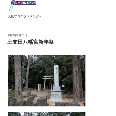
人気ブログランキングへ
投
2022年1月10日
稿
土支田八幡宮新年祭
日: