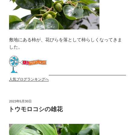
敷地にある柿が、花びらを落として柿らしくなってきま
した。
人気ブログランキングへ
投
2023年5月30日
稿
トウモロコシの雄花
日: