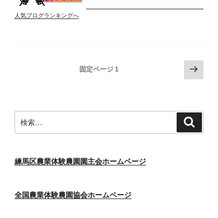
人気ブログランキングへ
投
次
固定ページ
1
の
稿
ペ
の
ー
ペ
ジ
検
検
ー
索
索:
ジ
送
り
練馬区農業体験農園園主会ホームページ
全国農業体験農園協会ホームページ