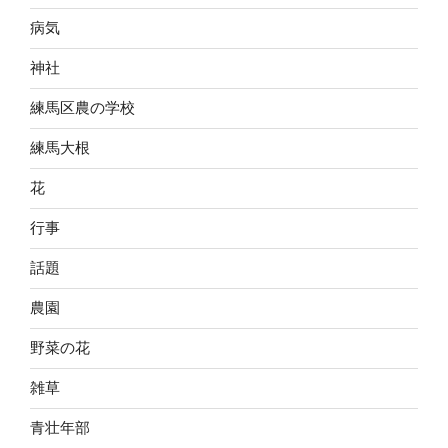
病気
神社
練馬区農の学校
練馬大根
花
行事
話題
農園
野菜の花
雑草
青壮年部