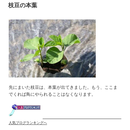
稿
枝豆の本葉
日:
先にまいた枝豆は、本葉が出てきました。もう、ここま
でくれば鳥にやられることはなくなります。
人気ブログランキングへ