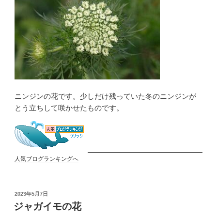
ニンジンの花です。少しだけ残っていた冬のニンジンが
とう立ちして咲かせたものです。
人気ブログランキングへ
投
2023年5月7日
稿
ジャガイモの花
日: