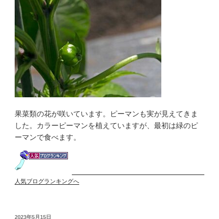
果菜類の花が咲いています。ピーマンも実が見えてきま
した。カラーピーマンを植えていますが、最初は緑のピ
ーマンで食べます。
人気ブログランキングへ
投
2023年5月15日