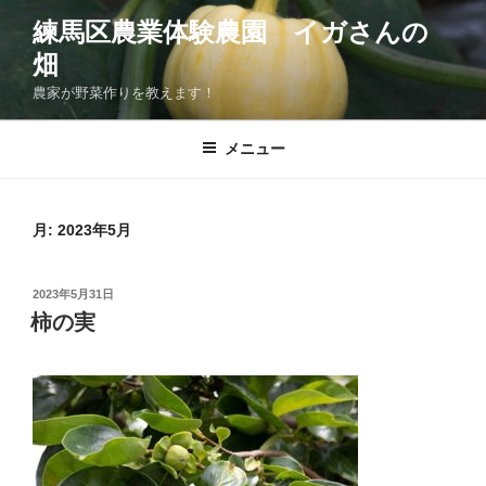
コ
練馬区農業体験農園 イガさんの
ン
畑
テ
ン
農家が野菜作りを教えます！
ツ
へ
メニュー
ス
キ
ッ
月:
2023年5月
プ
投
2023年5月31日
稿
柿の実
日: