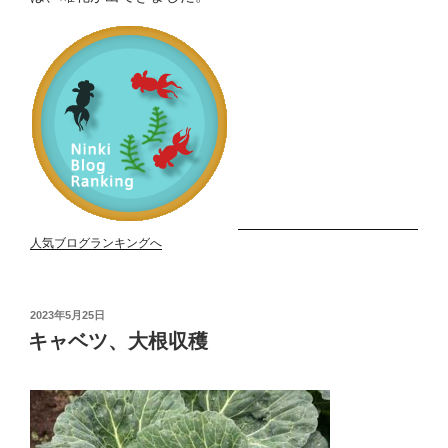
人気ブログランキングへ
投
2023年5月25日
稿
キャベツ、大根収穫
日: