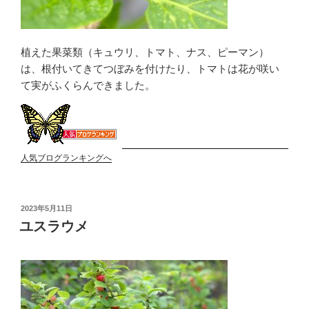
植えた果菜類（キュウリ、トマト、ナス、ピーマン）
は、根付いてきてつぼみを付けたり、トマトは花が咲い
て実がふくらんできました。
人気ブログランキングへ
投
2023年5月11日
稿
ユスラウメ
日: