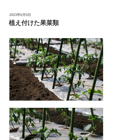
投
2023年5月5日
稿
植え付けた果菜類
日: