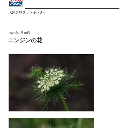
人気ブログランキングへ
投
2023年5月10日
稿
ニンジンの花
日: