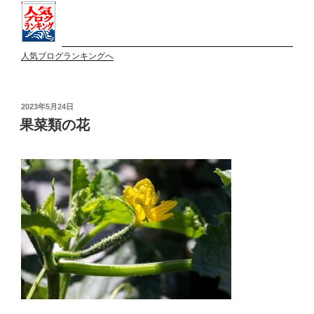
人気ブログランキングへ
投
2023年5月24日
稿
果菜類の花
日: