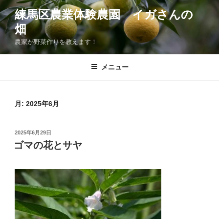
コ
練馬区農業体験農園 イガさんの
ン
畑
テ
ン
農家が野菜作りを教えます！
ツ
へ
メニュー
ス
キ
ッ
月:
2025年6月
プ
投
2025年6月29日
稿
ゴマの花とサヤ
日: