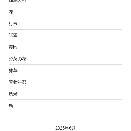
練馬大根
花
行事
話題
農園
野菜の花
雑草
青壮年部
風景
鳥
2025年6月