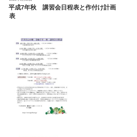
稿
平成7年秋 講習会日程表と作付け計画
日:
表