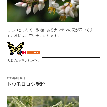
ここのところで、敷地にあるナンテンの花が咲いてま
す。秋には、赤い実になります。
人気ブログランキングへ
投
2025年6月14日
稿
トウモロコシ受粉
日: