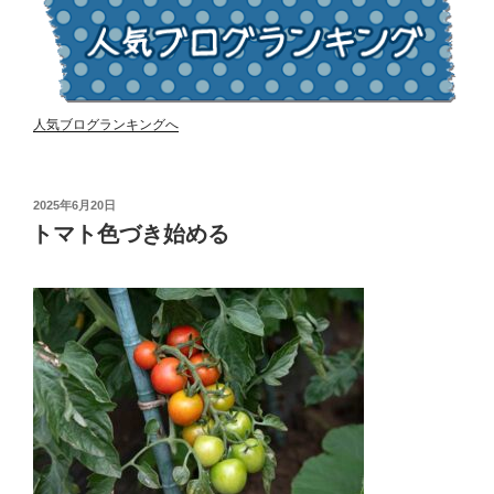
人気ブログランキングへ
投
2025年6月20日
稿
トマト色づき始める
日: