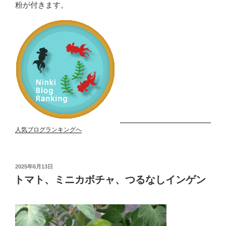
粉が付きます。
人気ブログランキングへ
投
2025年6月13日
稿
トマト、ミニカボチャ、つるなしインゲン
日: