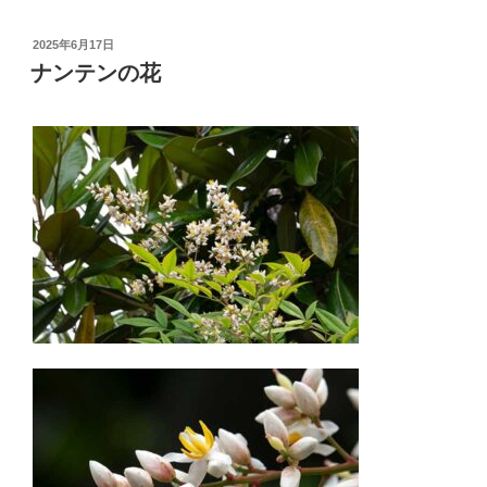
投
2025年6月17日
稿
ナンテンの花
日: