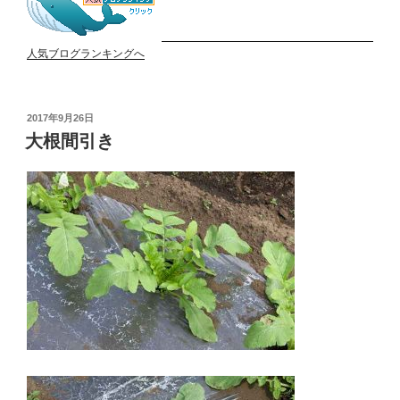
人気ブログランキングへ
投
2017年9月26日
稿
大根間引き
日: