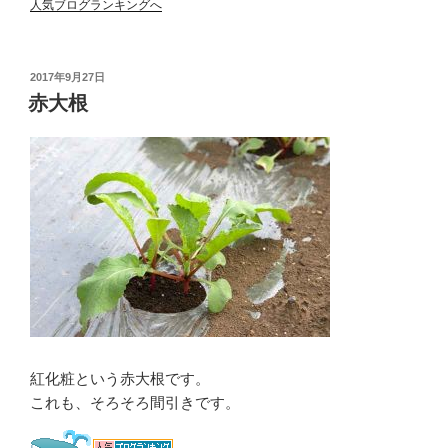
人気ブログランキングへ
投
2017年9月27日
稿
赤大根
日:
紅化粧という赤大根です。
これも、そろそろ間引きです。