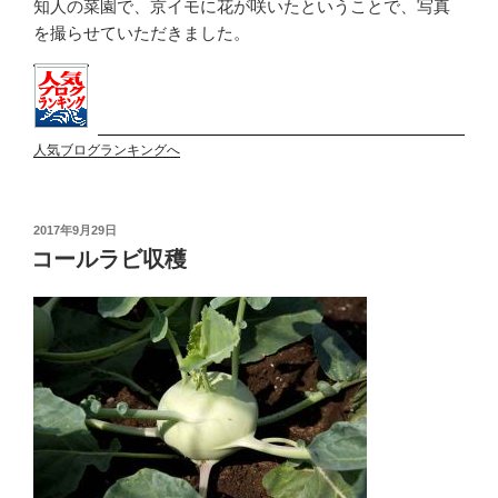
知人の菜園で、京イモに花が咲いたということで、写真
を撮らせていただきました。
人気ブログランキングへ
投
2017年9月29日
稿
コールラビ収穫
日: