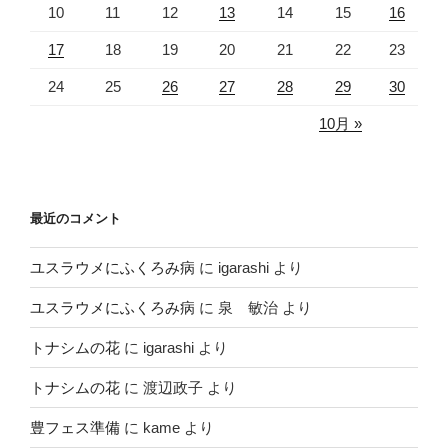
10
11
12
13
14
15
16
17
18
19
20
21
22
23
24
25
26
27
28
29
30
10月 »
最近のコメント
ユスラウメにふくろみ病
に
igarashi
より
ユスラウメにふくろみ病
に
泉 敏治
より
トナシムの花
に
igarashi
より
トナシムの花
に
渡辺政子
より
豊フェス準備
に
kame
より