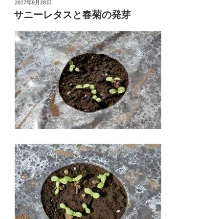
投
2017年9月28日
稿
サニーレタスと春菊の発芽
日: