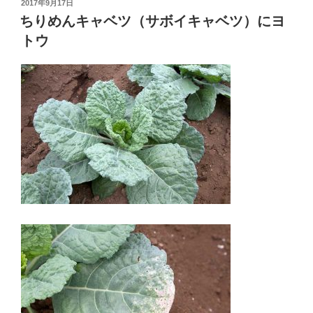
投
2017年9月17日
稿
ちりめんキャベツ（サボイキャベツ）にヨ
日:
トウ