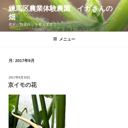
コ
練馬区農業体験農園 イガさんの
ン
畑
テ
ン
農家が野菜作りを教えます！
ツ
へ
メニュー
ス
キ
ッ
月:
2017年9月
プ
投
2017年9月30日
稿
京イモの花
日: