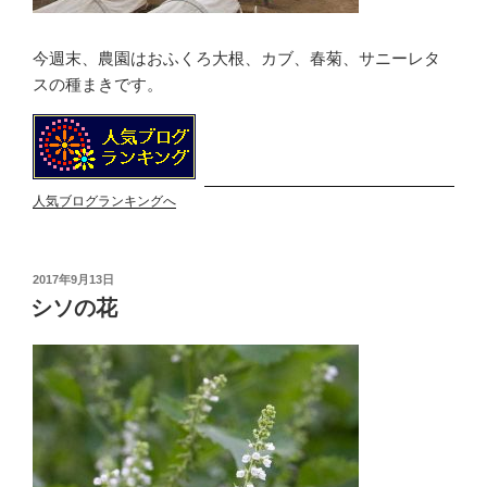
今週末、農園はおふくろ大根、カブ、春菊、サニーレタ
スの種まきです。
人気ブログランキングへ
投
2017年9月13日
稿
シソの花
日: