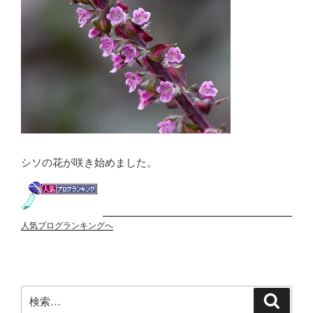
シソの花が咲き始めました。
人気ブログランキングへ
検
検
索
索: