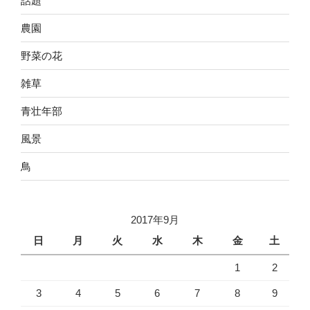
話題
農園
野菜の花
雑草
青壮年部
風景
鳥
2017年9月
日
月
火
水
木
金
土
1
2
3
4
5
6
7
8
9