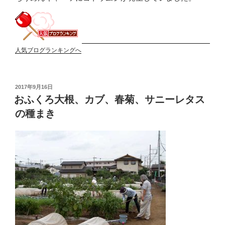
人気ブログランキングへ
投
2017年9月16日
稿
おふくろ大根、カブ、春菊、サニーレタス
日:
の種まき