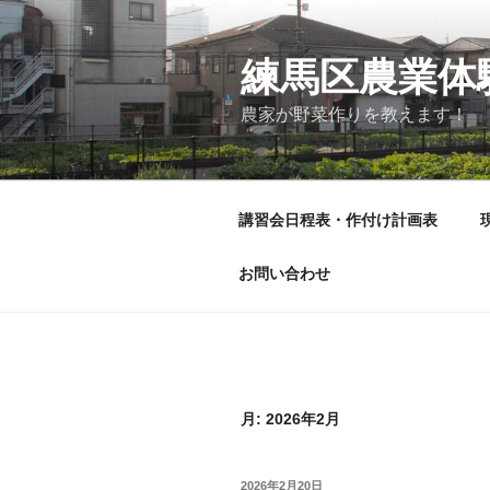
コ
ン
テ
練馬区農業体
ン
農家が野菜作りを教えます！
ツ
へ
ス
キ
講習会日程表・作付け計画表
ッ
プ
お問い合わせ
月:
2026年2月
投
2026年2月20日