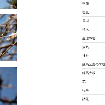
季節
害虫
果樹
植木
生理障害
病気
神社
練馬区農の学
練馬大根
花
行事
話題