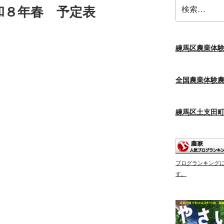
検
和８年春 予定表
索:
練馬区農業体
全国農業体験
練馬区土支田
ブログランキング
す。