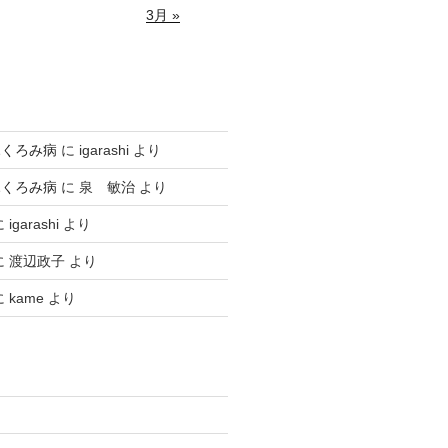
3月 »
ふくろみ病
に
igarashi
より
ふくろみ病
に
泉 敏治
より
に
igarashi
より
に
渡辺政子
より
に
kame
より