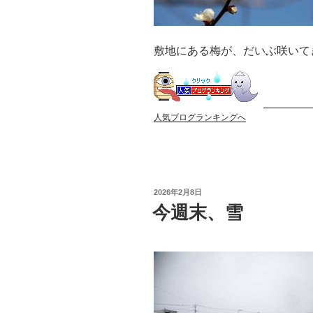
敷地にある梅が、だいぶ咲いて
人気ブログランキングへ
投
2026年2月8日
稿
今週末、雪
日: