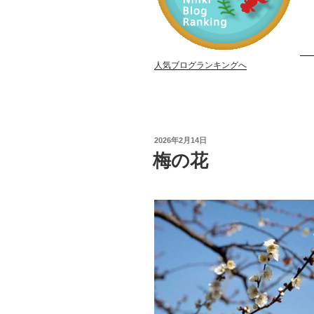
人気ブログランキングへ
投
2026年2月14日
稿
梅の花
日: