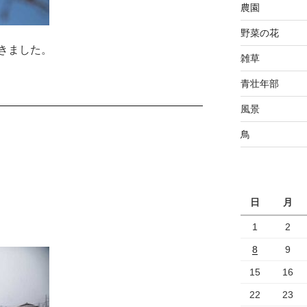
農園
野菜の花
きました。
雑草
青壮年部
風景
鳥
日
月
1
2
8
9
15
16
22
23