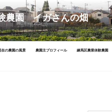
験農園 イガさんの畑
現在の農園の風景
農園主プロフィール
練馬区農業体験農園