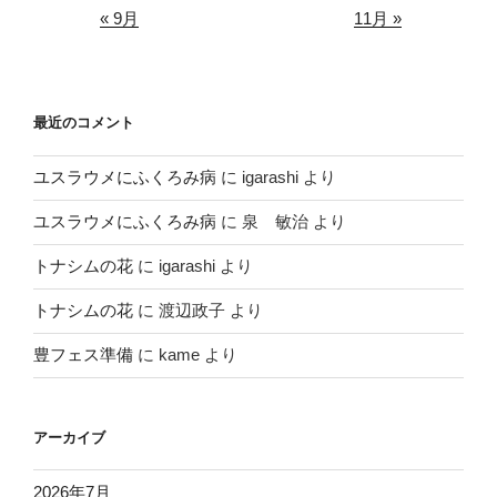
« 9月
11月 »
最近のコメント
ユスラウメにふくろみ病
に
igarashi
より
ユスラウメにふくろみ病
に
泉 敏治
より
トナシムの花
に
igarashi
より
トナシムの花
に
渡辺政子
より
豊フェス準備
に
kame
より
アーカイブ
2026年7月