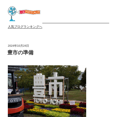
人気ブログランキングへ
投
2024年10月24日
稿
豊市の準備
日: