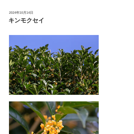
投
2024年10月14日
稿
キンモクセイ
日: