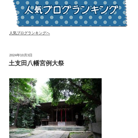
人気ブログランキングへ
投
2024年10月3日
稿
土支田八幡宮例大祭
日: