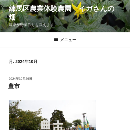
コ
練馬区農業体験農園 イガさんの
ン
畑
テ
ン
農家が野菜作りを教えます！
ツ
へ
メニュー
ス
キ
ッ
月:
2024年10月
プ
投
2024年10月26日
稿
豊市
日: