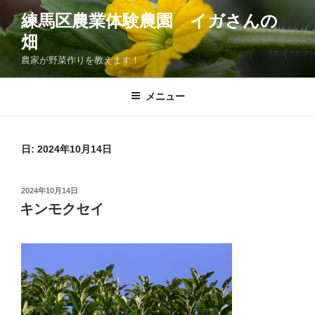
コ
練馬区農業体験農園 イガさんの
ン
畑
テ
ン
農家が野菜作りを教えます！
ツ
へ
メニュー
ス
キ
ッ
日:
2024年10月14日
プ
投
2024年10月14日
稿
キンモクセイ
日: