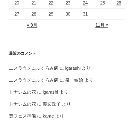
20
21
22
23
24
25
26
27
28
29
30
31
« 9月
11月 »
最近のコメント
ユスラウメにふくろみ病
に
igarashi
より
ユスラウメにふくろみ病
に
泉 敏治
より
トナシムの花
に
igarashi
より
トナシムの花
に
渡辺政子
より
豊フェス準備
に
kame
より