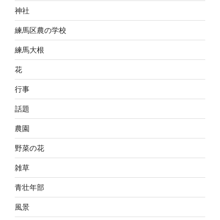
神社
練馬区農の学校
練馬大根
花
行事
話題
農園
野菜の花
雑草
青壮年部
風景