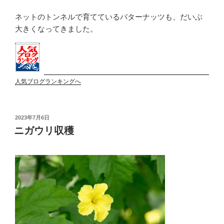
ネットのトンネルで育てているバターナッツも、だいぶ
大きくなってきました。
人気ブログランキングへ
投
2023年7月6日
稿
ニガウリ収穫
日: