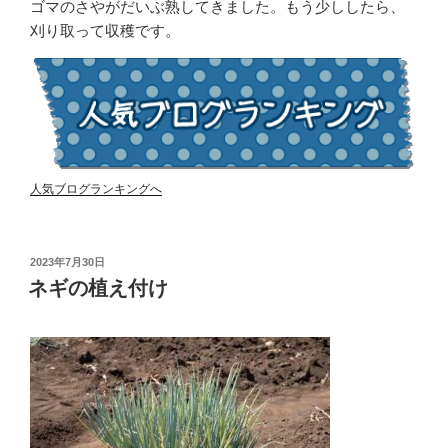
ゴマのさやがだいぶ熟してきました。もう少ししたら、
刈り取って収穫です。
人気ブログランキングへ
投
2023年7月30日
稿
ネギの植え付け
日: