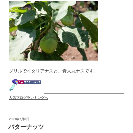
グリルでイタリアナスと、青大丸ナスです。
人気ブログランキングへ
投
2023年7月8日
稿
バターナッツ
日: