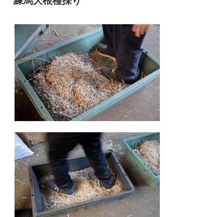
練馬大根種採り
日: