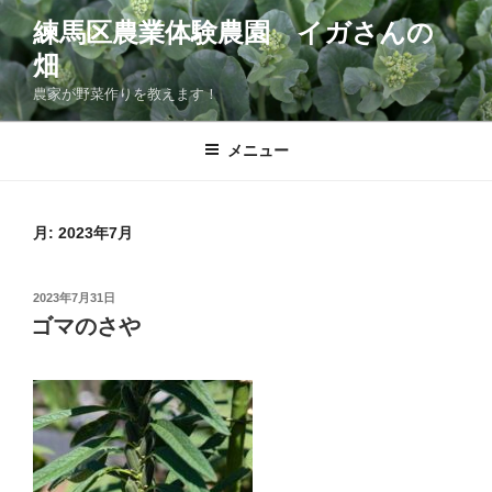
コ
練馬区農業体験農園 イガさんの
ン
畑
テ
ン
農家が野菜作りを教えます！
ツ
へ
メニュー
ス
キ
ッ
月:
2023年7月
プ
投
2023年7月31日
稿
ゴマのさや
日: