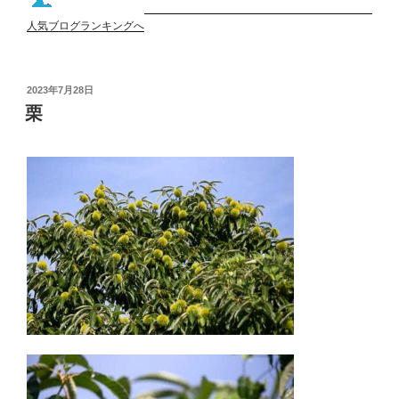
人気ブログランキングへ
投
2023年7月28日
稿
栗
日: