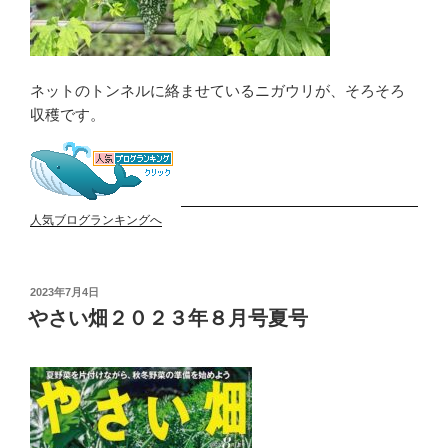
ネットのトンネルに絡ませているニガウリが、そろそろ
収穫です。
人気ブログランキングへ
投
2023年7月4日
稿
やさい畑２０２３年８月号夏号
日: