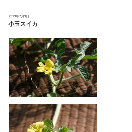
投
2023年7月3日
稿
小玉スイカ
日: