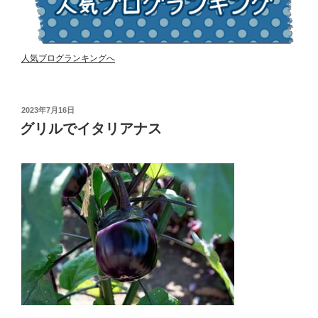
人気ブログランキングへ
投
2023年7月16日
稿
グリルでイタリアナス
日: