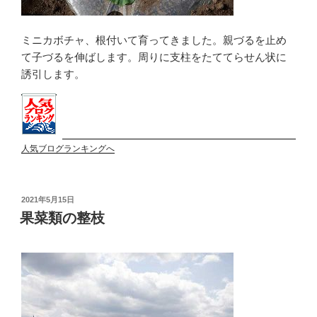
ミニカボチャ、根付いて育ってきました。親づるを止め
て子づるを伸ばします。周りに支柱をたててらせん状に
誘引します。
人気ブログランキングへ
投
2021年5月15日
稿
果菜類の整枝
日: