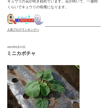
キュウリの花が咲き始めています。花が咲いて、一週間
くらいでキュウリの収穫になります。
人気ブログランキングへ
投
2021年5月17日
稿
ミニカボチャ
日: