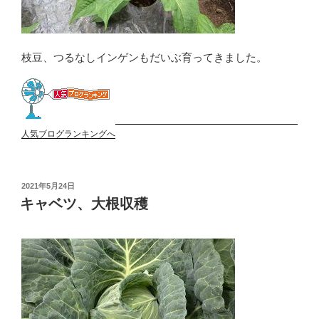
枝豆、つるなしインゲンもだいぶ育ってきました。
人気ブログランキングへ
投
2021年5月24日
稿
キャベツ、大根収穫
日: