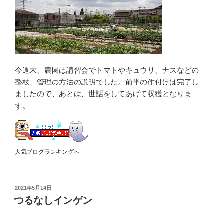
今週末、農園は講習会でトマトやキュウリ、ナスなどの
整枝、管理の方法の説明でした。前半の作付けは完了し
ましたので、あとは、世話をしてあげて収穫となりま
す。
人気ブログランキングへ
投
2021年5月14日
稿
つるなしインゲン
日: