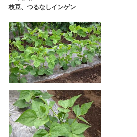
稿
枝豆、つるなしインゲン
日: