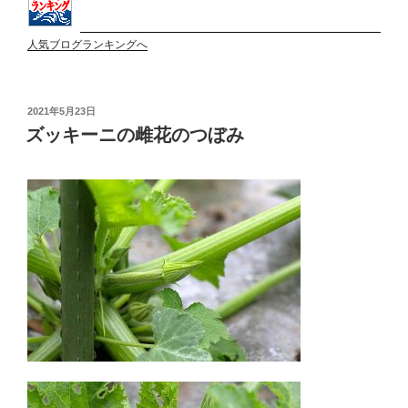
人気ブログランキングへ
投
2021年5月23日
稿
ズッキーニの雌花のつぼみ
日: