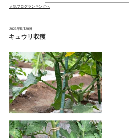
人気ブログランキングへ
投
2021年5月29日
稿
キュウリ収穫
日: