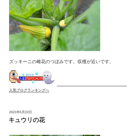
ズッキーニの雌花のつぼみです。収穫が近いです。
人気ブログランキングへ
投
2021年5月22日
稿
キュウリの花
日: