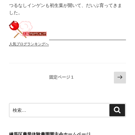
つるなしインゲンも初生葉が開いて、だいぶ育ってきま
した。
人気ブログランキングへ
投
次
固定ページ
1
の
稿
ペ
の
ー
ペ
ジ
検
検
ー
索
索:
ジ
送
り
練馬区農業体験農園園主会ホームページ