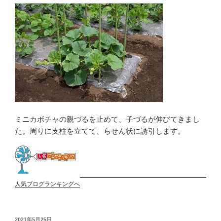
ミニカボチャの親づるを止めて、子づるが伸びてきまし
た。周りに支柱を立てて、らせん状に誘引します。
人気ブログランキングへ
投
2021年5月25日