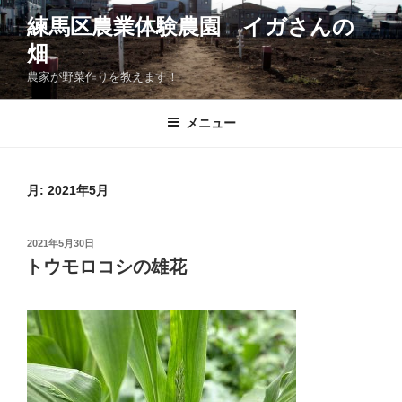
コ
練馬区農業体験農園 イガさんの
ン
畑
テ
ン
農家が野菜作りを教えます！
ツ
へ
メニュー
ス
キ
ッ
月:
2021年5月
プ
投
2021年5月30日
稿
トウモロコシの雄花
日: