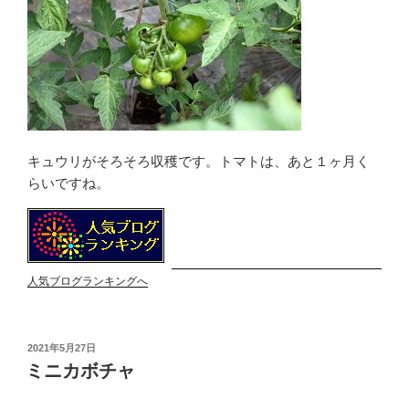
キュウリがそろそろ収穫です。トマトは、あと１ヶ月く
らいですね。
人気ブログランキングへ
投
2021年5月27日
稿
ミニカボチャ
日: