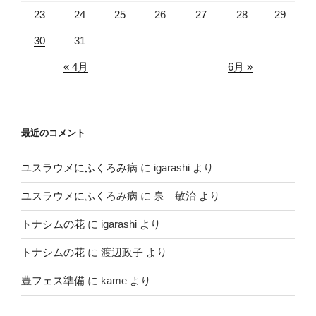
23
24
25
26
27
28
29
30
31
« 4月
6月 »
最近のコメント
ユスラウメにふくろみ病
に
igarashi
より
ユスラウメにふくろみ病
に
泉 敏治
より
トナシムの花
に
igarashi
より
トナシムの花
に
渡辺政子
より
豊フェス準備
に
kame
より