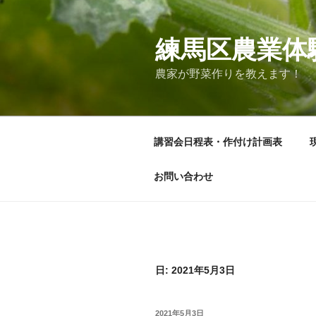
コ
ン
テ
練馬区農業体
ン
農家が野菜作りを教えます！
ツ
へ
ス
キ
講習会日程表・作付け計画表
ッ
プ
お問い合わせ
日:
2021年5月3日
投
2021年5月3日