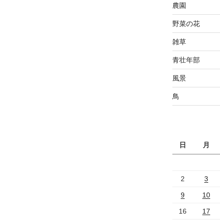
農園
野菜の花
雑草
青壮年部
風景
鳥
日
月
2
3
9
10
16
17