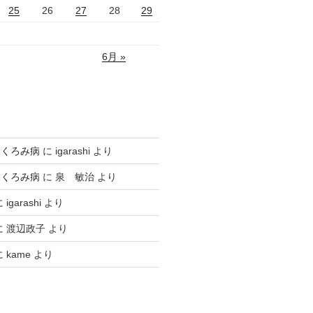
25
26
27
28
29
6月 »
ふくろみ病
に
igarashi
より
ふくろみ病
に
泉 敏治
より
に
igarashi
より
に
渡辺政子
より
に
kame
より