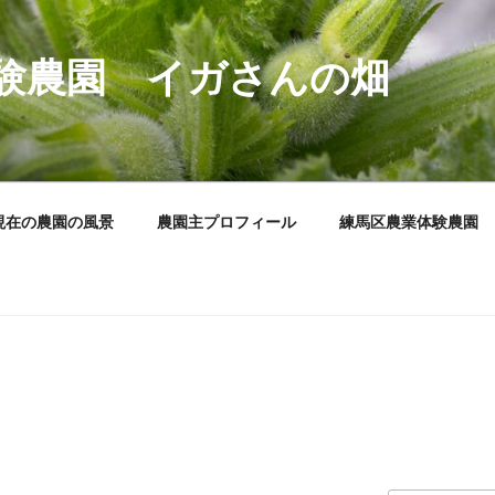
験農園 イガさんの畑
現在の農園の風景
農園主プロフィール
練馬区農業体験農園