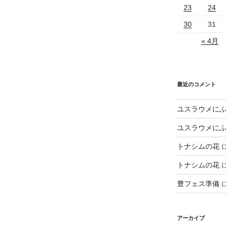
23
24
30
31
« 4月
最近のコメント
ユスラウメに
ユスラウメに
トナシムの花
トナシムの花
豊フェス準備
アーカイブ