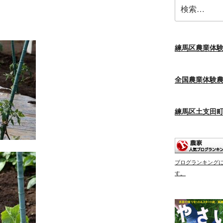
検
索:
練馬区農業体
全国農業体験
練馬区土支田
ブログランキング
す。