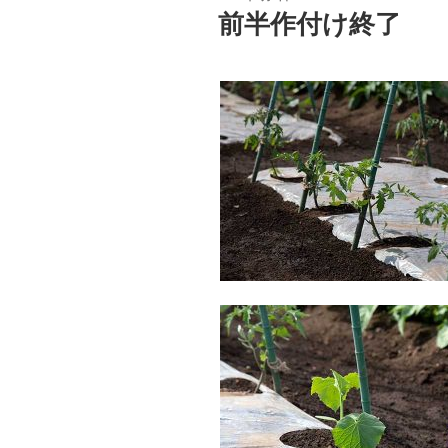
稿
前半作付け終了
日: