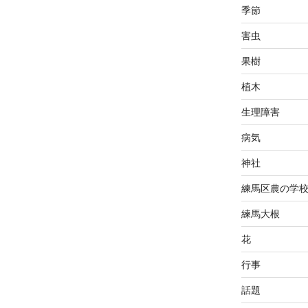
季節
害虫
果樹
植木
生理障害
病気
神社
練馬区農の学
練馬大根
花
行事
話題