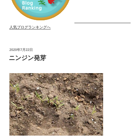
人気ブログランキングへ
投
2020年7月22日
稿
ニンジン発芽
日: