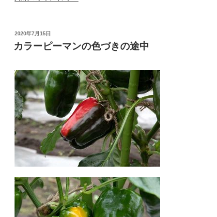
投
2020年7月15日
稿
カラーピーマンの色づきの途中
日: