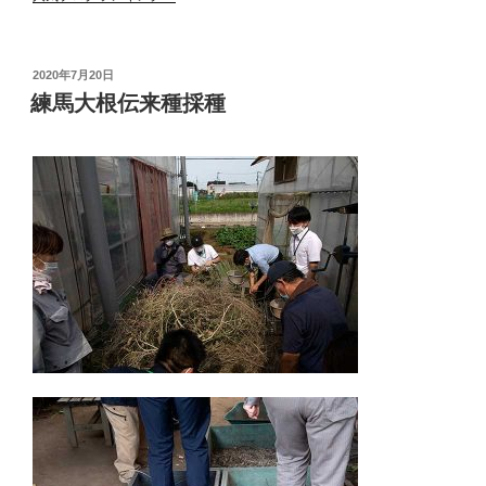
投
2020年7月20日
稿
練馬大根伝来種採種
日: