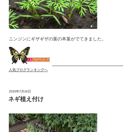
ニンジンにギザギザの葉の本葉がでてきました。
人気ブログランキングへ
投
2020年7月26日
稿
ネギ植え付け
日: