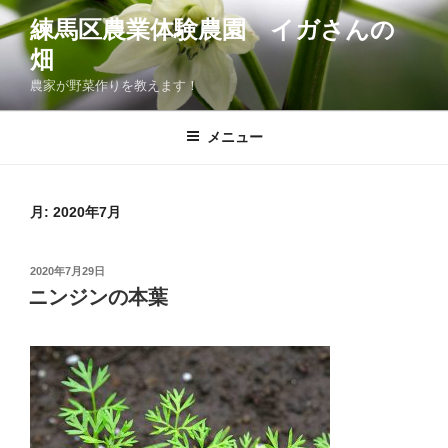
コ
練馬区農業体験農園 イガさんの
ン
畑
テ
ン
農家が野菜作りを教えます！
ツ
へ
メニュー
ス
キ
ッ
月:
2020年7月
プ
投
2020年7月29日
稿
ニンジンの本葉
日: