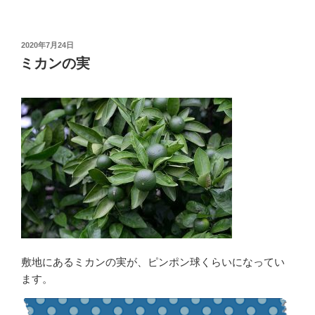
投
2020年7月24日
稿
ミカンの実
日:
敷地にあるミカンの実が、ピンポン球くらいになってい
ます。