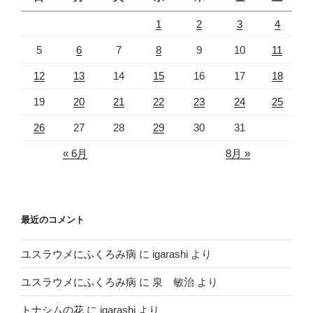
1
2
3
4
5
6
7
8
9
10
11
12
13
14
15
16
17
18
19
20
21
22
23
24
25
26
27
28
29
30
31
« 6月
8月 »
最近のコメント
ユスラウメにふくろみ病
に
igarashi
より
ユスラウメにふくろみ病
に
泉 敏治
より
トナシムの花
に
igarashi
より