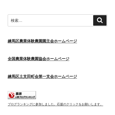
ペ
の
ー
ペ
ジ
検
検
ー
索
索:
ジ
送
り
練馬区農業体験農園園主会ホームページ
全国農業体験農園協会ホームページ
練馬区土支田町会第一支会ホームページ
ブログランキングに参加しました。応援のクリックをお願いします。