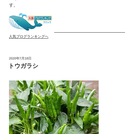
す。
人気ブログランキングへ
投
2020年7月18日
稿
トウガラシ
日: