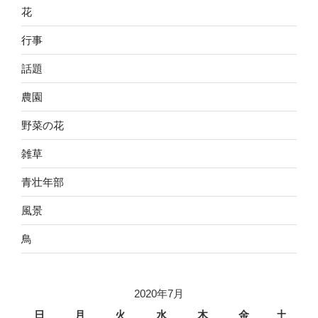
花
行事
話題
農園
野菜の花
雑草
青壮年部
風景
鳥
2020年7月
日
月
火
水
木
金
土