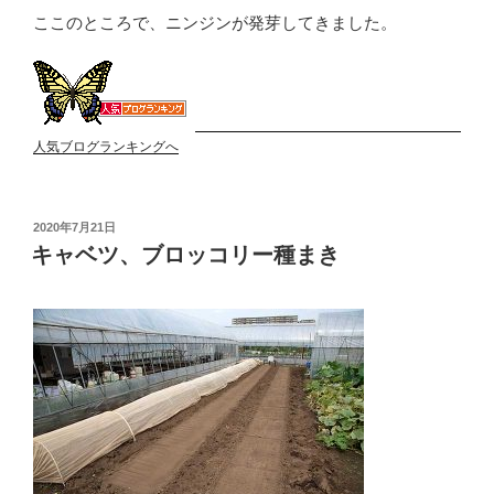
ここのところで、ニンジンが発芽してきました。
人気ブログランキングへ
投
2020年7月21日
稿
キャベツ、ブロッコリー種まき
日: