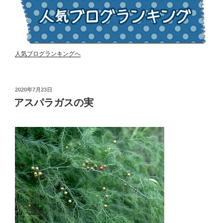
人気ブログランキングへ
投
2020年7月23日
稿
アスパラガスの実
日: