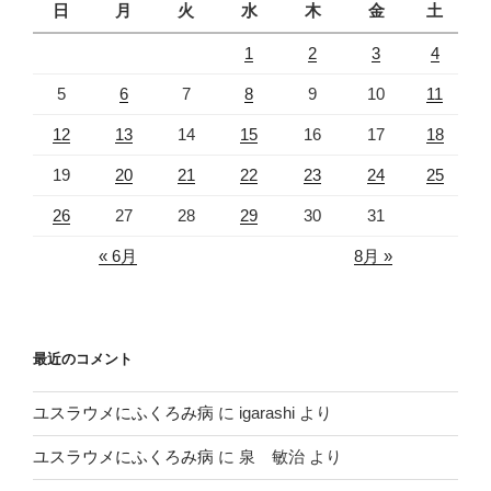
日
月
火
水
木
金
土
1
2
3
4
5
6
7
8
9
10
11
12
13
14
15
16
17
18
19
20
21
22
23
24
25
26
27
28
29
30
31
« 6月
8月 »
最近のコメント
ユスラウメにふくろみ病
に
igarashi
より
ユスラウメにふくろみ病
に
泉 敏治
より