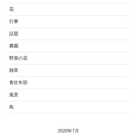
花
行事
話題
農園
野菜の花
雑草
青壮年部
風景
鳥
2020年7月