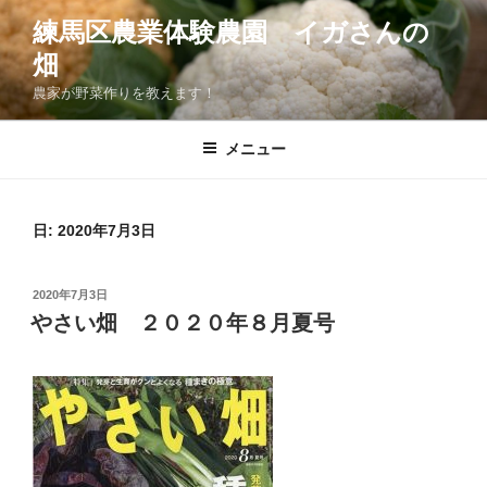
コ
練馬区農業体験農園 イガさんの
ン
畑
テ
ン
農家が野菜作りを教えます！
ツ
へ
メニュー
ス
キ
ッ
日:
2020年7月3日
プ
投
2020年7月3日
稿
やさい畑 ２０２０年８月夏号
日: