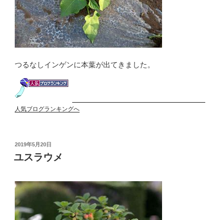
つるなしインゲンに本葉が出てきました。
人気ブログランキングへ
投
2019年5月20日
稿
ユスラウメ
日: