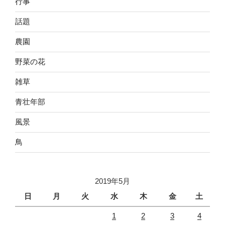
行事
話題
農園
野菜の花
雑草
青壮年部
風景
鳥
2019年5月
日
月
火
水
木
金
土
1
2
3
4