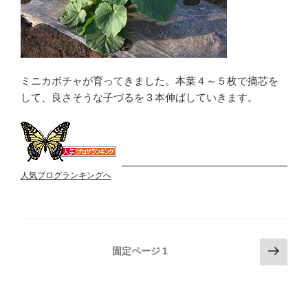
ミニカボチャが育ってきました。本葉４～５枚で摘芯を
して、良さそうな子づるを３本伸ばしていきます。
人気ブログランキングへ
投
次
固定ページ
1
の
稿
ペ
の
ー
ペ