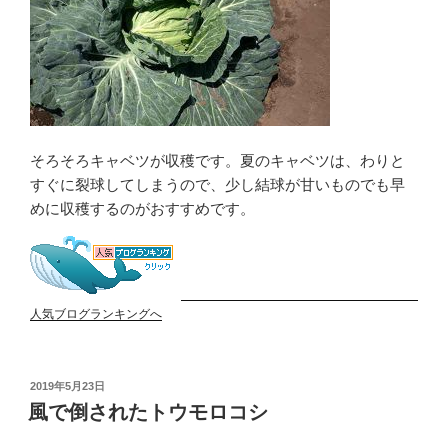
そろそろキャベツが収穫です。夏のキャベツは、わりと
すぐに裂球してしまうので、少し結球が甘いものでも早
めに収穫するのがおすすめです。
人気ブログランキングへ
投
2019年5月23日
稿
風で倒されたトウモロコシ
日: