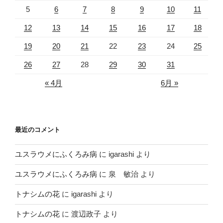
5
6
7
8
9
10
11
12
13
14
15
16
17
18
19
20
21
22
23
24
25
26
27
28
29
30
31
« 4月
6月 »
最近のコメント
ユスラウメにふくろみ病
に
igarashi
より
ユスラウメにふくろみ病
に
泉 敏治
より
トナシムの花
に
igarashi
より
トナシムの花
に
渡辺政子
より