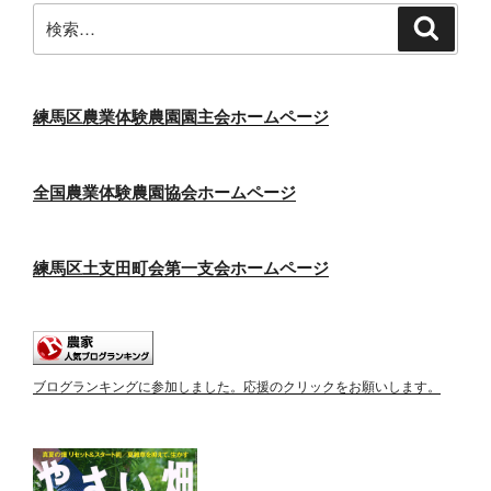
ジ
検
検
ー
索
索:
ジ
送
り
練馬区農業体験農園園主会ホームページ
全国農業体験農園協会ホームページ
練馬区土支田町会第一支会ホームページ
ブログランキングに参加しました。応援のクリックをお願いします。