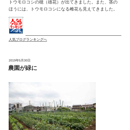
トウモロコシの穂（雄花）が出てきました。また、茎の
ほうには、トウモロコシになる雌花も見えてきました。
人気ブログランキングへ
投
2019年5月30日
稿
農園が緑に
日: