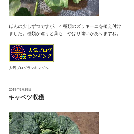
ほんの少しずつですが、４種類のズッキーニを植え付け
ました。種類が違うと葉も、やはり違いがありますね。
人気ブログランキングへ
投
2019年5月25日
稿
キャベツ収穫
日: