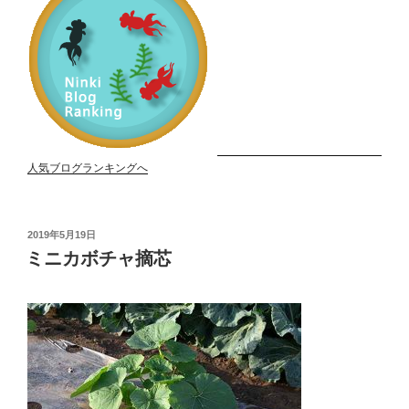
人気ブログランキングへ
投
2019年5月19日
稿
ミニカボチャ摘芯
日: