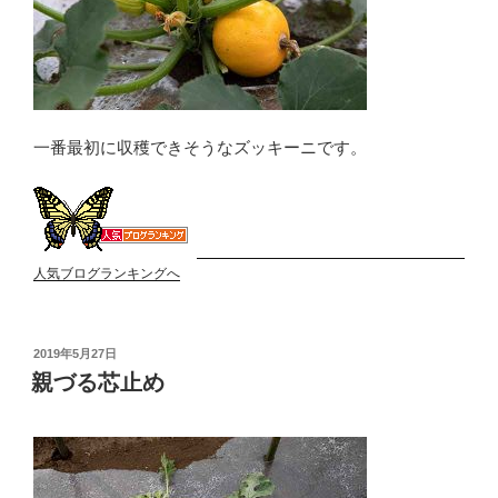
一番最初に収穫できそうなズッキーニです。
人気ブログランキングへ
投
2019年5月27日
稿
親づる芯止め
日: