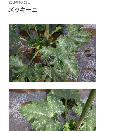
投
2019年5月26日
稿
ズッキーニ
日: