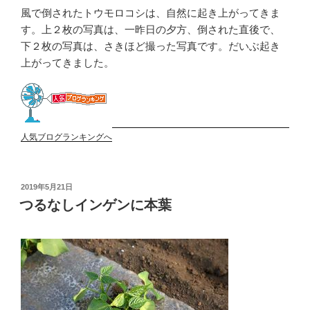
風で倒されたトウモロコシは、自然に起き上がってきま
す。上２枚の写真は、一昨日の夕方、倒された直後で、
下２枚の写真は、さきほど撮った写真です。だいぶ起き
上がってきました。
人気ブログランキングへ
投
2019年5月21日
稿
つるなしインゲンに本葉
日: