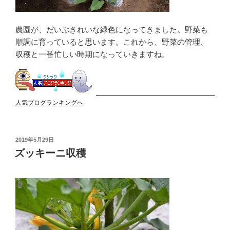
農園が、だいぶきれいな緑色になってきました。野菜も
順調に育っていると思います。これから、野菜の管理、
収穫と一番忙しい時期になっていきますね。
人気ブログランキングへ
投
2019年5月29日
稿
ズッキーニ収穫
日: