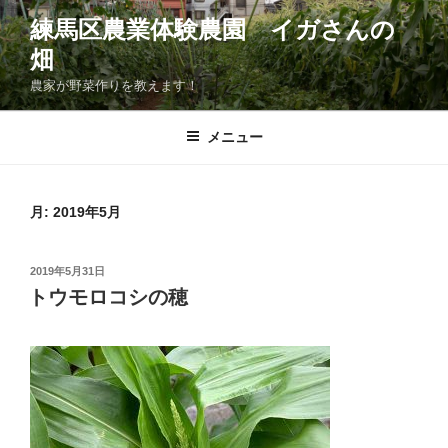
コ
練馬区農業体験農園 イガさんの
ン
畑
テ
ン
農家が野菜作りを教えます！
ツ
へ
メニュー
ス
キ
ッ
月:
2019年5月
プ
投
2019年5月31日
稿
トウモロコシの穂
日: