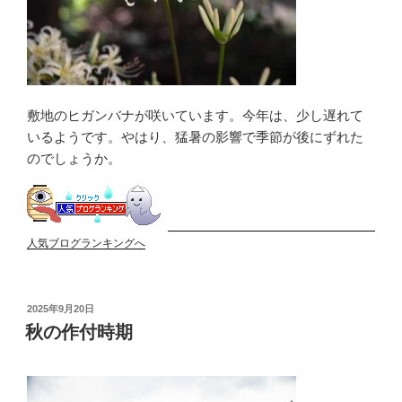
敷地のヒガンバナが咲いています。今年は、少し遅れて
いるようです。やはり、猛暑の影響で季節が後にずれた
のでしょうか。
人気ブログランキングへ
投
2025年9月20日
稿
秋の作付時期
日: