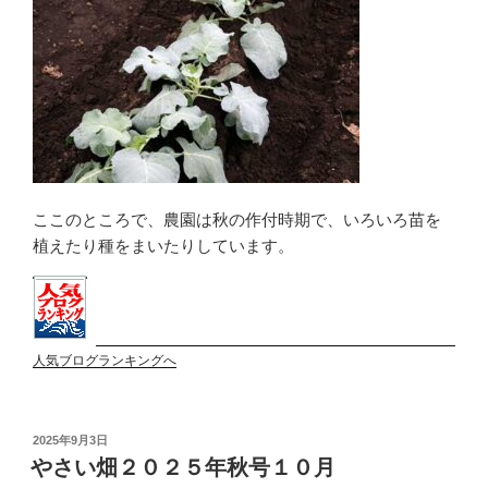
ここのところで、農園は秋の作付時期で、いろいろ苗を
植えたり種をまいたりしています。
人気ブログランキングへ
投
2025年9月3日
稿
やさい畑２０２５年秋号１０月
日: