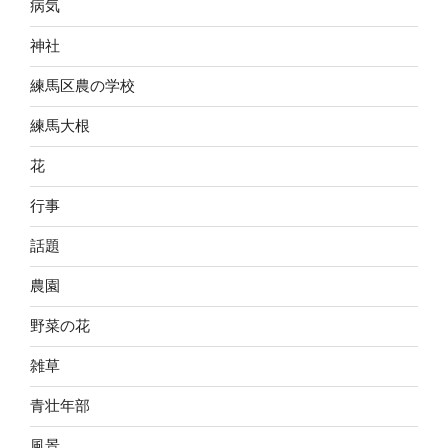
病気
神社
練馬区農の学校
練馬大根
花
行事
話題
農園
野菜の花
雑草
青壮年部
風景