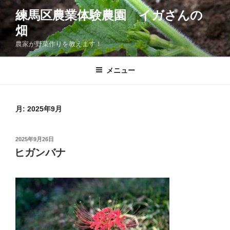
コ
練馬区農業体験農園 イガさんの
ン
畑
テ
ン
農家が野菜作りを教えます！
ツ
へ
メニュー
ス
キ
ッ
月:
2025年9月
プ
投
2025年9月26日
稿
ヒガンバナ
日: