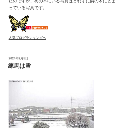
たのですが、梅の木にいる写真はとれずに隣の木にとま
っている写真です。
人気ブログランキングへ
投
2024年2月5日
稿
練馬は雪
日: