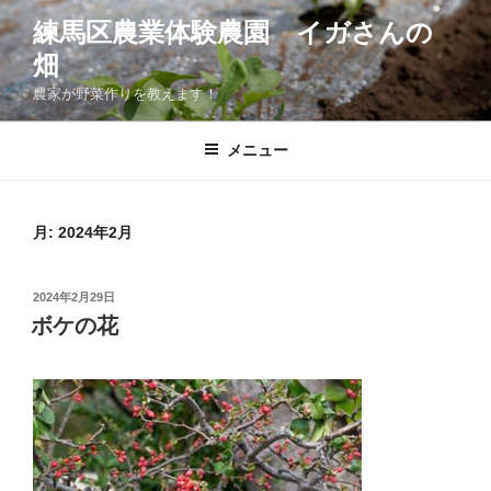
コ
練馬区農業体験農園 イガさんの
ン
畑
テ
ン
農家が野菜作りを教えます！
ツ
へ
メニュー
ス
キ
ッ
月:
2024年2月
プ
投
2024年2月29日
稿
ボケの花
日: