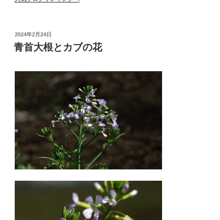
投
2024年2月24日
稿
青首大根とカブの花
日: