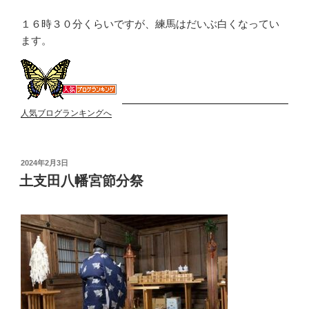
１６時３０分くらいですが、練馬はだいぶ白くなってい
ます。
人気ブログランキングへ
投
2024年2月3日
稿
土支田八幡宮節分祭
日: