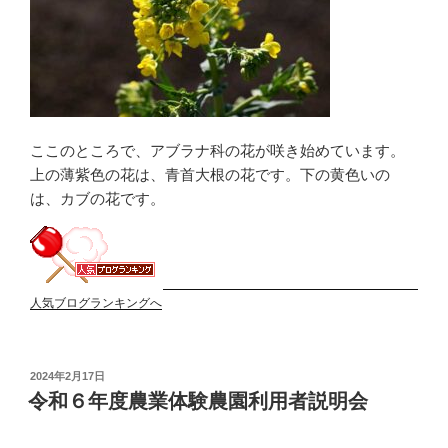
ここのところで、アブラナ科の花が咲き始めています。
上の薄紫色の花は、青首大根の花です。下の黄色いの
は、カブの花です。
人気ブログランキングへ
投
2024年2月17日
稿
令和６年度農業体験農園利用者説明会
日: