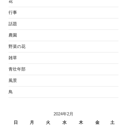
花
行事
話題
農園
野菜の花
雑草
青壮年部
風景
鳥
2024年2月
日
月
火
水
木
金
土