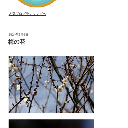
人気ブログランキングへ
投
2024年2月9日
稿
梅の花
日: