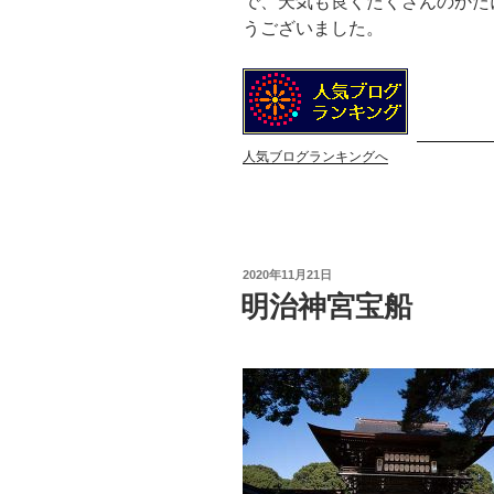
で、天気も良くたくさんのかた
うございました。
人気ブログランキングへ
投
2020年11月21日
稿
明治神宮宝船
日: