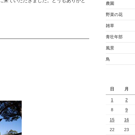
に来ていただきました。どうもありがと
農園
野菜の花
雑草
青壮年部
風景
鳥
日
月
1
2
8
9
15
16
22
23