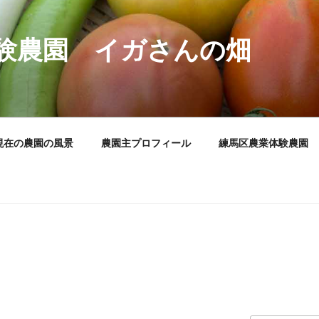
験農園 イガさんの畑
現在の農園の風景
農園主プロフィール
練馬区農業体験農園