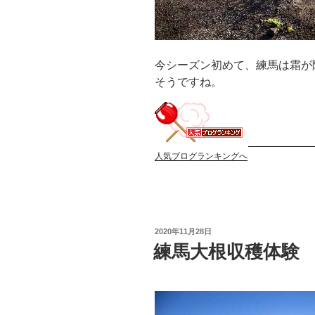
今シーズン初めて、練馬は霜が
そうですね。
人気ブログランキングへ
投
2020年11月28日
稿
練馬大根収穫体験
日: