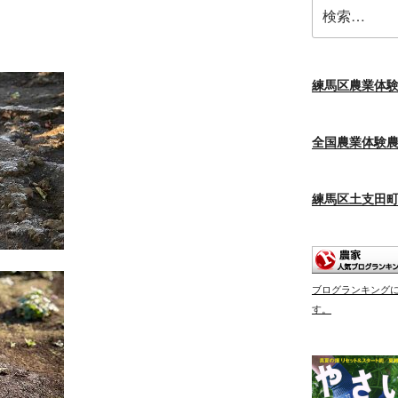
検
索:
練馬区農業体
全国農業体験
練馬区土支田
ブログランキング
す。