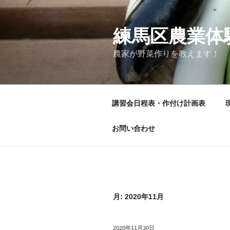
コ
ン
テ
練馬区農業体
ン
農家が野菜作りを教えます！
ツ
へ
ス
キ
講習会日程表・作付け計画表
ッ
プ
お問い合わせ
月:
2020年11月
投
2020年11月30日