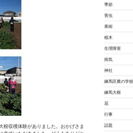
季節
害虫
果樹
植木
生理障害
病気
神社
練馬区農の学
練馬大根
花
行事
話題
大根収穫体験がありました。おかげさま