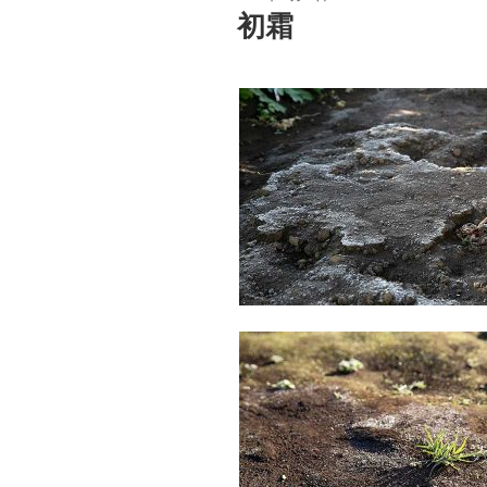
稿
初霜
日: