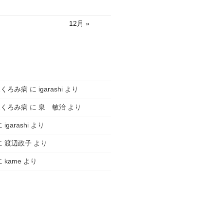
12月 »
ふくろみ病
に
igarashi
より
ふくろみ病
に
泉 敏治
より
に
igarashi
より
に
渡辺政子
より
に
kame
より