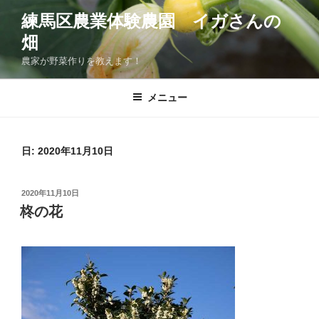
コ
練馬区農業体験農園 イガさんの
ン
畑
テ
ン
農家が野菜作りを教えます！
ツ
へ
メニュー
ス
キ
ッ
日:
2020年11月10日
プ
投
2020年11月10日
稿
柊の花
日: