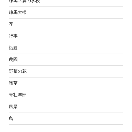
練馬区農の学校
練馬大根
花
行事
話題
農園
野菜の花
雑草
青壮年部
風景
鳥