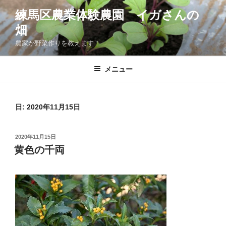
コ
練馬区農業体験農園 イガさんの
ン
畑
テ
ン
農家が野菜作りを教えます！
ツ
へ
メニュー
ス
キ
ッ
日:
2020年11月15日
プ
投
2020年11月15日
稿
黄色の千両
日: