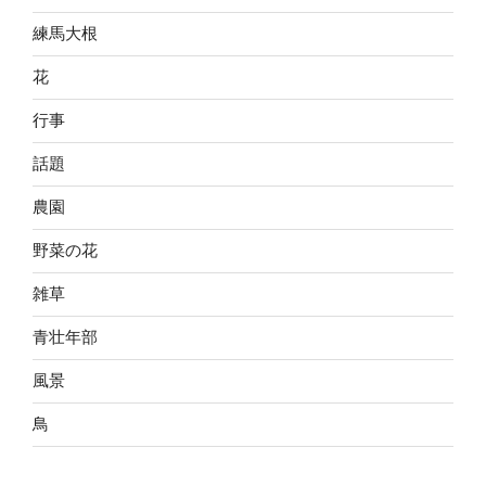
練馬大根
花
行事
話題
農園
野菜の花
雑草
青壮年部
風景
鳥