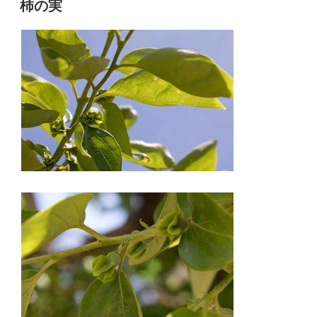
柿の実
日: