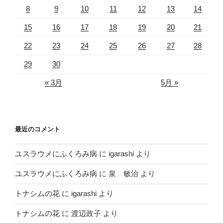
8
9
10
11
12
13
14
15
16
17
18
19
20
21
22
23
24
25
26
27
28
29
30
« 3月
5月 »
最近のコメント
ユスラウメにふくろみ病
に
igarashi
より
ユスラウメにふくろみ病
に
泉 敏治
より
トナシムの花
に
igarashi
より
トナシムの花
に
渡辺政子
より