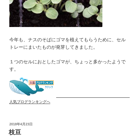
今年も、ナスのそばにゴマを植えてもらうために、セル
トレーにまいたものが発芽してきました。
１つのセルにおとしたゴマが、ちょっと多かったようで
す。
人気ブログランキングへ
投
2018年4月23日
稿
枝豆
日: