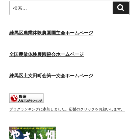
ジ
検
検
ー
索
索:
ジ
送
り
練馬区農業体験農園園主会ホームページ
全国農業体験農園協会ホームページ
練馬区土支田町会第一支会ホームページ
ブログランキングに参加しました。応援のクリックをお願いします。