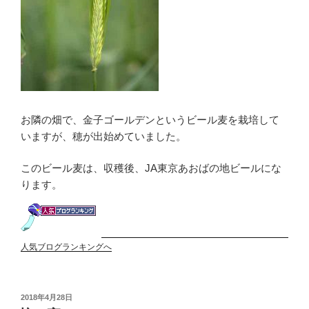
お隣の畑で、金子ゴールデンというビール麦を栽培して
いますが、穂が出始めていました。
このビール麦は、収穫後、JA東京あおばの地ビールにな
ります。
人気ブログランキングへ
投
2018年4月28日
稿