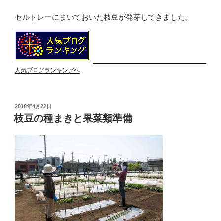
セルトレーにまいておいた枝豆が発芽してきました。
人気ブログランキングへ
投
2018年4月22日
稿
枝豆の種まきと果菜類準備
日: