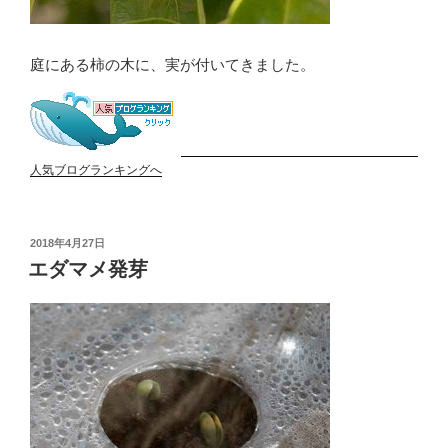
庭にある柿の木に、実が付いてきました。
人気ブログランキングへ
投
2018年4月27日
稿
エダマメ発芽
日: