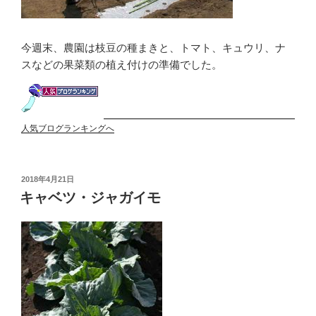
今週末、農園は枝豆の種まきと、トマト、キュウリ、ナ
スなどの果菜類の植え付けの準備でした。
人気ブログランキングへ
投
2018年4月21日
稿
キャベツ・ジャガイモ
日: