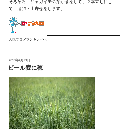
そろそろ、ジャガイモの芽かきをして、２本立ちにし
て、追肥・土寄せをします。
人気ブログランキングへ
投
2018年4月29日
稿
ビール麦に穂
日: