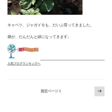
キャベツ、ジャガイモも、だいぶ育ってきました。
畑が、だんだんと緑になってきます。
人気ブログランキングへ
投
次
固定ページ
1
の
稿
ペ
の
ー
ペ