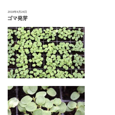
投
2018年4月24日
稿
ゴマ発芽
日: