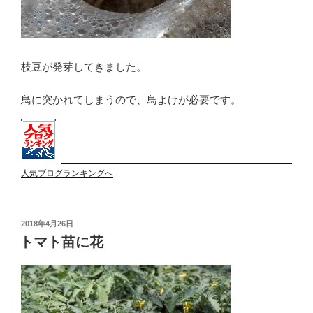
枝豆が発芽してきました。
鳥に突かれてしまうので、鳥よけが必要です。
人気ブログランキングへ
投
2018年4月26日
稿
トマト苗に花
日: