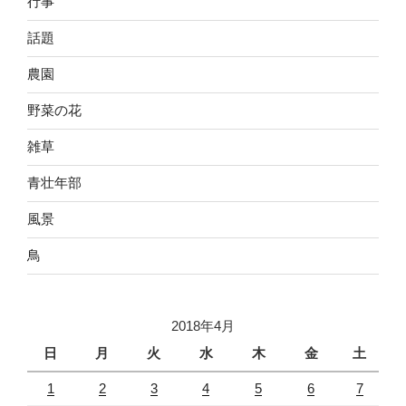
行事
話題
農園
野菜の花
雑草
青壮年部
風景
鳥
2018年4月
日
月
火
水
木
金
土
1
2
3
4
5
6
7