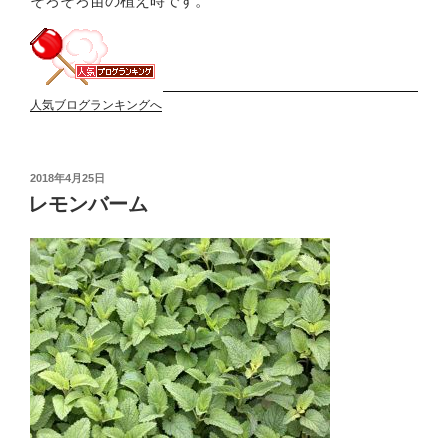
そろそろ苗の植え時です。
人気ブログランキングへ
投
2018年4月25日
稿
レモンバーム
日: