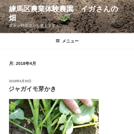
コ
練馬区農業体験農園 イガさんの
ン
畑
テ
ン
農家が野菜作りを教えます！
ツ
へ
メニュー
ス
キ
ッ
月:
2018年4月
プ
投
2018年4月30日
稿
ジャガイモ芽かき
日: