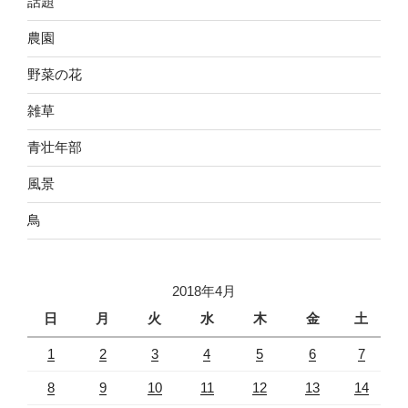
話題
農園
野菜の花
雑草
青壮年部
風景
鳥
2018年4月
日
月
火
水
木
金
土
1
2
3
4
5
6
7
8
9
10
11
12
13
14