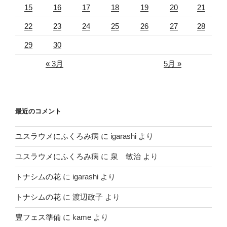
15
16
17
18
19
20
21
22
23
24
25
26
27
28
29
30
« 3月
5月 »
最近のコメント
ユスラウメにふくろみ病
に
igarashi
より
ユスラウメにふくろみ病
に
泉 敏治
より
トナシムの花
に
igarashi
より
トナシムの花
に
渡辺政子
より
豊フェス準備
に
kame
より