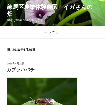
コ
練馬区農業体験農園 イガさんの
ン
畑
テ
ン
農家が野菜作りを教えます！
ツ
へ
メニュー
ス
キ
ッ
日:
2018年4月20日
プ
投
2018年4月20日
稿
カブラハバチ
日: