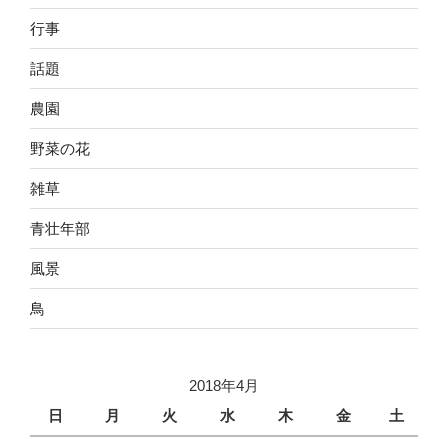
行事
話題
農園
野菜の花
雑草
青壮年部
風景
鳥
2018年4月
日
月
火
水
木
金
土