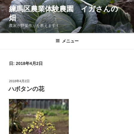
コ
練馬区農業体験農園 イガさんの
ン
畑
テ
ン
農家が野菜作りを教えます！
ツ
へ
メニュー
ス
キ
ッ
日:
2018年4月2日
プ
投
2018年4月2日
稿
ハボタンの花
日: