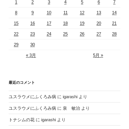
1
2
3
4
5
6
7
8
9
10
11
12
13
14
15
16
17
18
19
20
21
22
23
24
25
26
27
28
29
30
« 3月
5月 »
最近のコメント
ユスラウメにふくろみ病
に
igarashi
より
ユスラウメにふくろみ病
に
泉 敏治
より
トナシムの花
に
igarashi
より