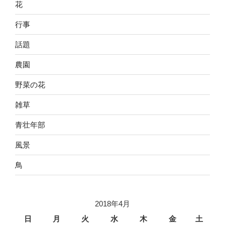
花
行事
話題
農園
野菜の花
雑草
青壮年部
風景
鳥
2018年4月
日
月
火
水
木
金
土