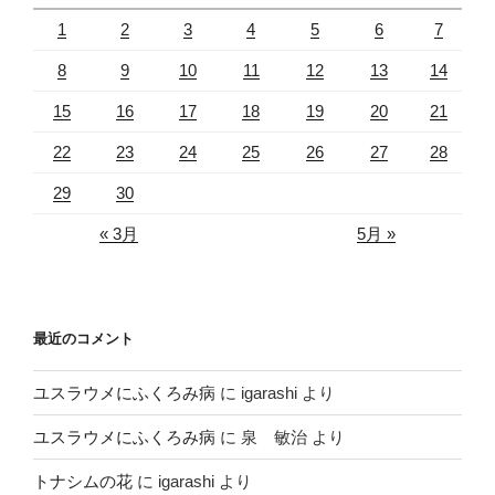
1
2
3
4
5
6
7
8
9
10
11
12
13
14
15
16
17
18
19
20
21
22
23
24
25
26
27
28
29
30
« 3月
5月 »
最近のコメント
ユスラウメにふくろみ病
に
igarashi
より
ユスラウメにふくろみ病
に
泉 敏治
より
トナシムの花
に
igarashi
より