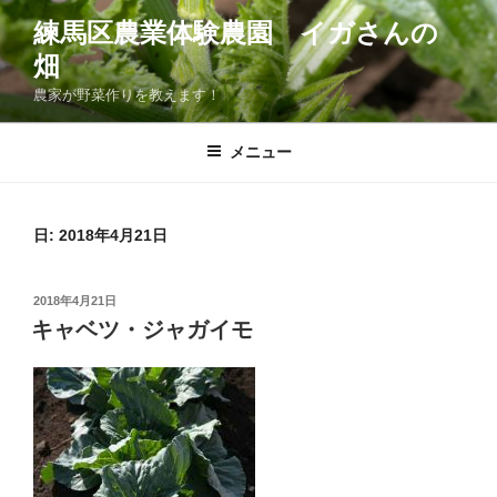
コ
練馬区農業体験農園 イガさんの
ン
畑
テ
ン
農家が野菜作りを教えます！
ツ
へ
メニュー
ス
キ
ッ
日:
2018年4月21日
プ
投
2018年4月21日
稿
キャベツ・ジャガイモ
日: