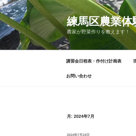
コ
ン
テ
練馬区農業体
ン
農家が野菜作りを教えます！
ツ
へ
ス
キ
講習会日程表・作付け計画表
ッ
プ
お問い合わせ
月:
2024年7月
投
2024年7月24日