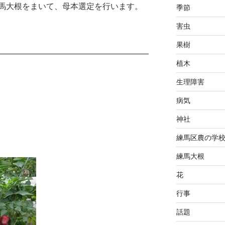
馬大根をまいて、母本選定を行います。
季節
害虫
果樹
植木
生理障害
病気
神社
練馬区農の学
練馬大根
花
行事
話題