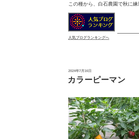
この種から、白石農園で秋に練
人気ブログランキングへ
投
2024年7月16日
稿
カラーピーマン
日: