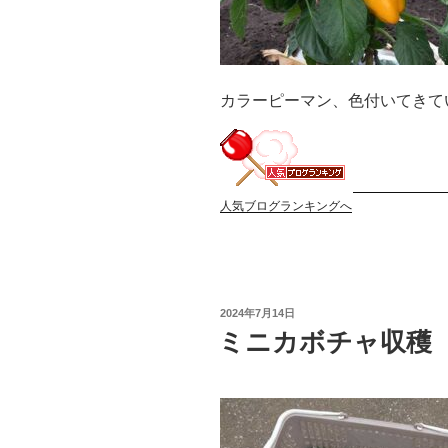
カラーピーマン、色付いてきて
人気ブログランキングへ
投
2024年7月14日
稿
ミニカボチャ収穫
日: