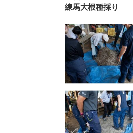
稿
練馬大根種採り
日: