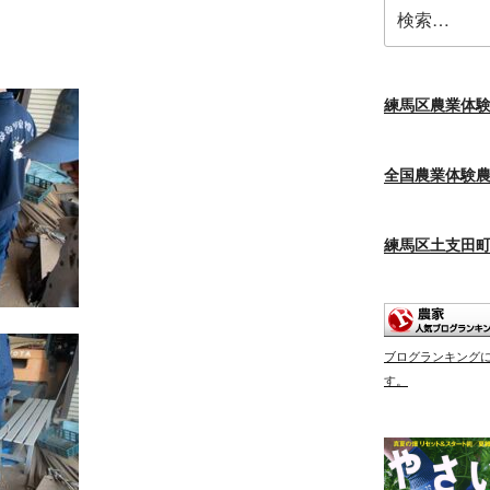
検
索:
練馬区農業体
全国農業体験
練馬区土支田
ブログランキング
す。