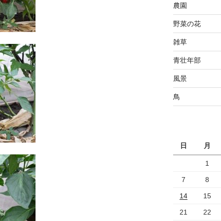
農園
野菜の花
雑草
青壮年部
風景
鳥
日
月
1
7
8
14
15
21
22