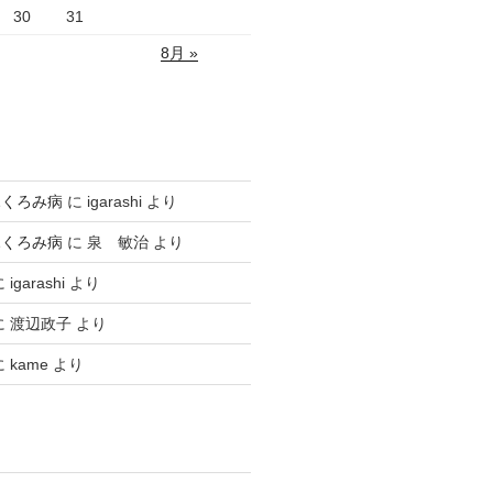
30
31
8月 »
ふくろみ病
に
igarashi
より
ふくろみ病
に
泉 敏治
より
に
igarashi
より
に
渡辺政子
より
に
kame
より