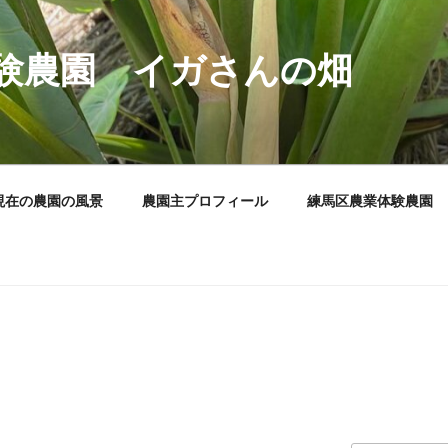
験農園 イガさんの畑
現在の農園の風景
農園主プロフィール
練馬区農業体験農園