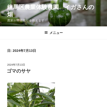
コ
練馬区農業体験農園 イガさんの
ン
畑
テ
ン
農家が野菜作りを教えます！
ツ
へ
メニュー
ス
キ
ッ
日:
2024年7月13日
プ
投
2024年7月13日
稿
ゴマのサヤ
日: