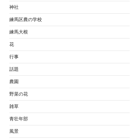
神社
練馬区農の学校
練馬大根
花
行事
話題
農園
野菜の花
雑草
青壮年部
風景