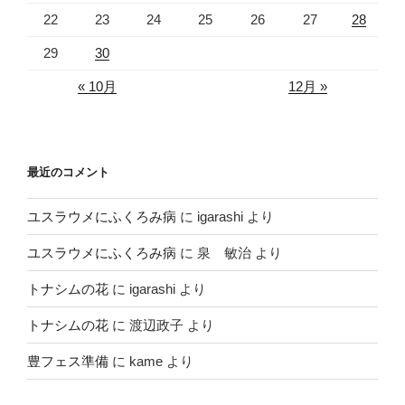
22
23
24
25
26
27
28
29
30
« 10月
12月 »
最近のコメント
ユスラウメにふくろみ病
に
igarashi
より
ユスラウメにふくろみ病
に
泉 敏治
より
トナシムの花
に
igarashi
より
トナシムの花
に
渡辺政子
より
豊フェス準備
に
kame
より