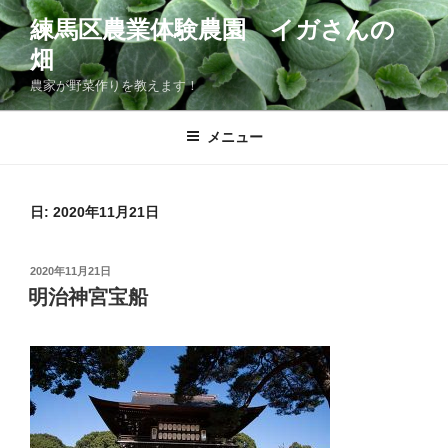
コ
練馬区農業体験農園 イガさんの
ン
畑
テ
ン
農家が野菜作りを教えます！
ツ
へ
メニュー
ス
キ
ッ
日:
2020年11月21日
プ
投
2020年11月21日
稿
明治神宮宝船
日: