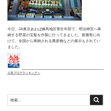
今日、JA東京あおば練馬地区青壮年部で、明治神宮へ奉
納する野菜の宝船を作製に行ってきました。新嘗祭に向
けて、全国から奉納される農産物などの展示もされてい
ました。
人気ブログランキングへ
検
検
索
索: