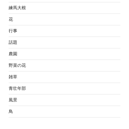
練馬大根
花
行事
話題
農園
野菜の花
雑草
青壮年部
風景
鳥