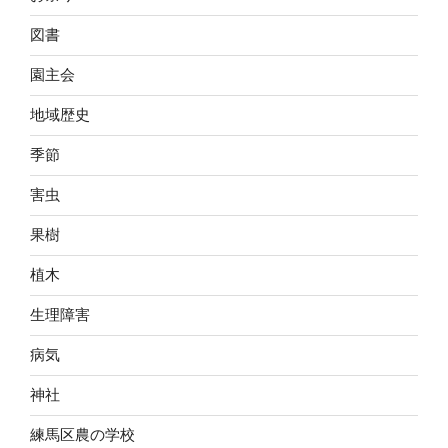
図書
園主会
地域歴史
季節
害虫
果樹
植木
生理障害
病気
神社
練馬区農の学校