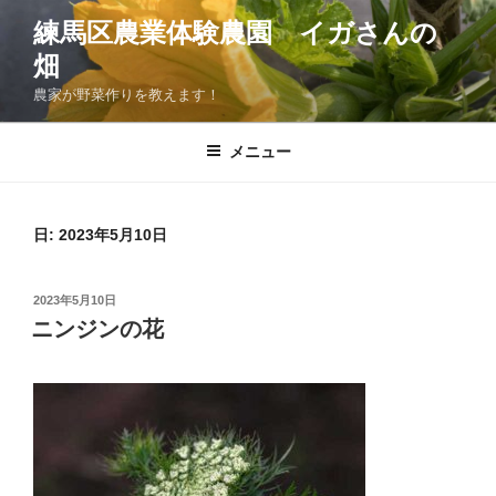
コ
練馬区農業体験農園 イガさんの
ン
畑
テ
ン
農家が野菜作りを教えます！
ツ
へ
メニュー
ス
キ
ッ
日:
2023年5月10日
プ
投
2023年5月10日
稿
ニンジンの花
日: