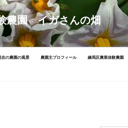
験農園 イガさんの畑
現在の農園の風景
農園主プロフィール
練馬区農業体験農園