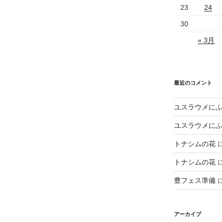
23
24
30
« 3月
最近のコメント
ユスラウメに
ユスラウメに
トナシムの花
トナシムの花
豊フェス準備
アーカイブ