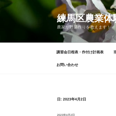
コ
ン
テ
練馬区農業体
ン
農家が野菜作りを教えます！
ツ
へ
ス
キ
講習会日程表・作付け計画表
ッ
プ
お問い合わせ
日:
2023年4月2日
投
2023年4月2日