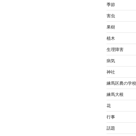
季節
害虫
果樹
植木
生理障害
病気
神社
練馬区農の学
練馬大根
花
行事
話題