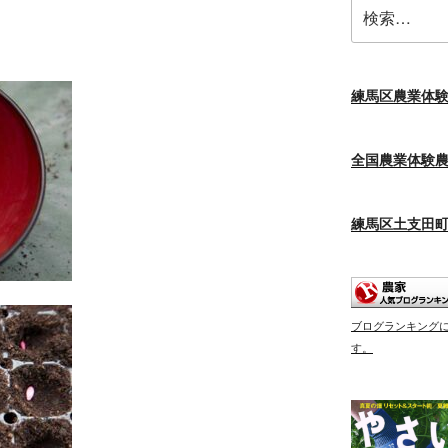
検
索:
練馬区農業体
全国農業体験
練馬区土支田
ブログランキング
す。