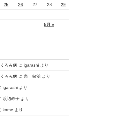
25
26
27
28
29
5月 »
ふくろみ病
に
igarashi
より
ふくろみ病
に
泉 敏治
より
に
igarashi
より
に
渡辺政子
より
に
kame
より