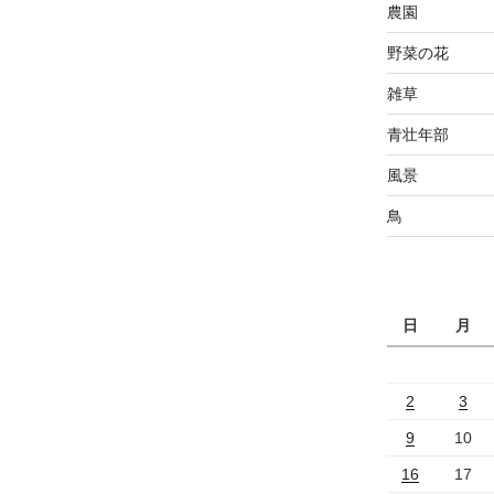
農園
野菜の花
雑草
青壮年部
風景
鳥
日
月
2
3
9
10
16
17