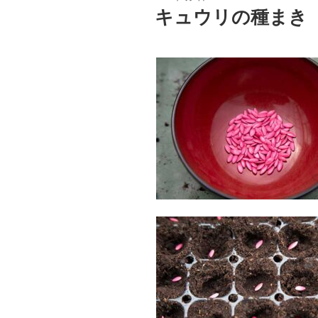
稿
キュウリの種まき
日: