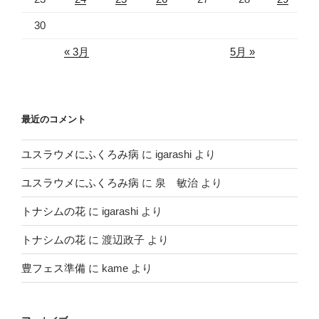
30
« 3月
5月 »
最近のコメント
ユスラウメにふくろみ病
に
igarashi
より
ユスラウメにふくろみ病
に
泉 敏治
より
トナシムの花
に
igarashi
より
トナシムの花
に
渡辺政子
より
豊フェス準備
に
kame
より