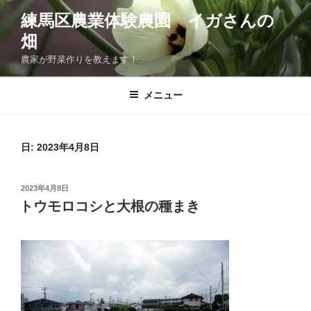
コ
練馬区農業体験農園 イガさんの
ン
畑
テ
ン
農家が野菜作りを教えます！
ツ
へ
メニュー
ス
キ
ッ
日:
2023年4月8日
プ
投
2023年4月8日
稿
トウモロコシと大根の種まき
日: