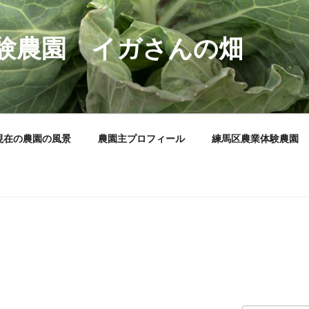
験農園 イガさんの畑
現在の農園の風景
農園主プロフィール
練馬区農業体験農園