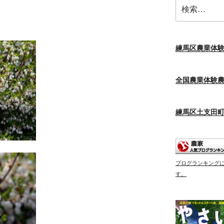
検
索:
練馬区農業体
全国農業体験
練馬区土支田
ブログランキング
す。