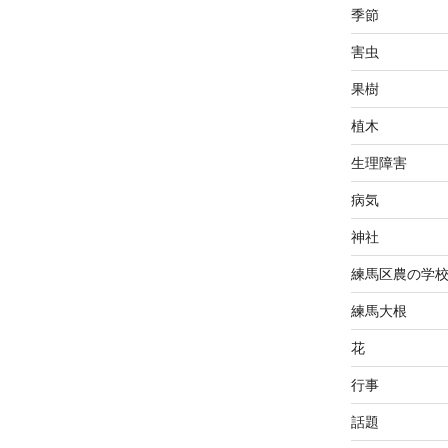
季節
害虫
果樹
植木
生理障害
病気
神社
練馬区農の学
練馬大根
花
行事
話題