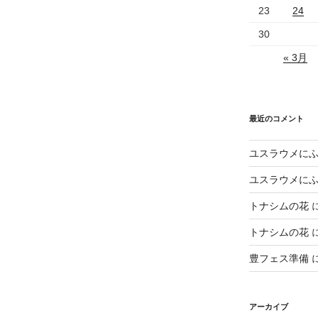
23
24
30
« 3月
最近のコメント
ユスラウメに
ユスラウメに
トナシムの花
トナシムの花
豊フェス準備
アーカイブ