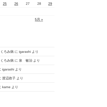
25
26
27
28
29
5月 »
ふくろみ病
に
igarashi
より
ふくろみ病
に
泉 敏治
より
に
igarashi
より
に
渡辺政子
より
に
kame
より