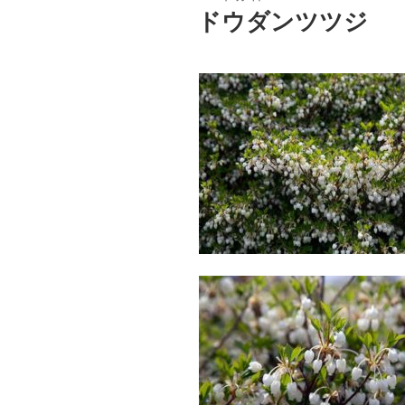
稿
ドウダンツツジ
日: