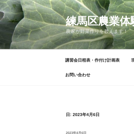
コ
ン
テ
練馬区農業体
ン
農家が野菜作りを教えます！
ツ
へ
ス
キ
講習会日程表・作付け計画表
ッ
プ
お問い合わせ
日:
2023年4月6日
投
2023年4月6日