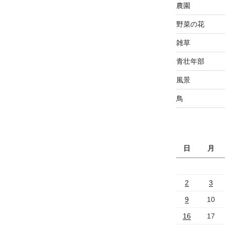
農園
野菜の花
雑草
青壮年部
風景
鳥
日
月
2
3
9
10
16
17