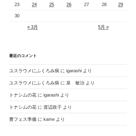
23
24
25
26
27
28
29
30
« 3月
5月 »
最近のコメント
ユスラウメにふくろみ病
に
igarashi
より
ユスラウメにふくろみ病
に
泉 敏治
より
トナシムの花
に
igarashi
より
トナシムの花
に
渡辺政子
より
豊フェス準備
に
kame
より