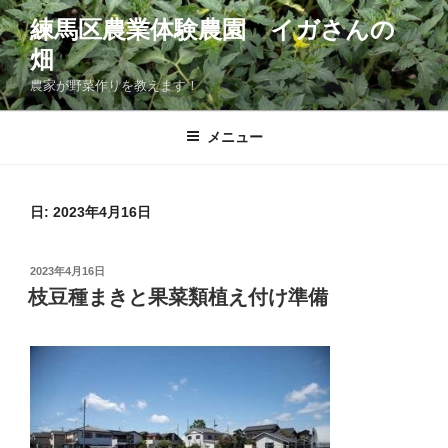
コ
練馬区農業体験農園 イガさんの
ン
畑
テ
ン
農家が野菜作りを教えます！
ツ
へ
メニュー
ス
キ
ッ
日:
2023年4月16日
プ
投
2023年4月16日
稿
枝豆種まきと果菜類植え付け準備
日: