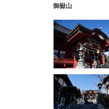
稿
御嶽山
日: