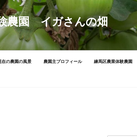
験農園 イガさんの畑
現在の農園の風景
農園主プロフィール
練馬区農業体験農園