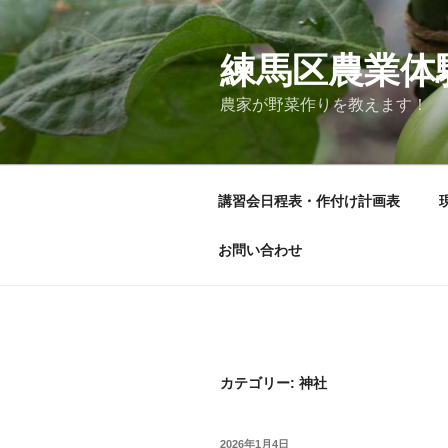
コ
ン
テ
練馬区農業体
ン
農家が野菜作りを教えます！
ツ
へ
ス
キ
講習会日程表・作付け計画表
ッ
プ
お問い合わせ
カテゴリー:
神社
投
2026年1月4日