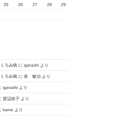
25
26
27
28
29
ふくろみ病
に
igarashi
より
ふくろみ病
に
泉 敏治
より
に
igarashi
より
に
渡辺政子
より
に
kame
より