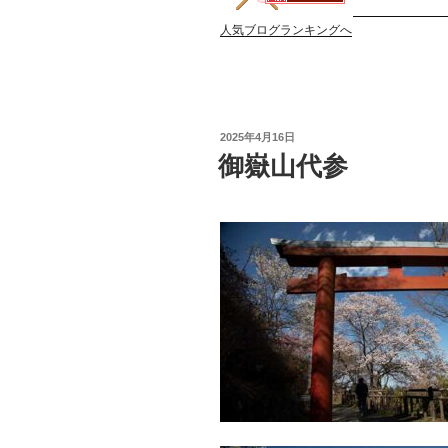
人気ブログランキングへ
投
2025年4月16日
稿
御嶽山代参
日: