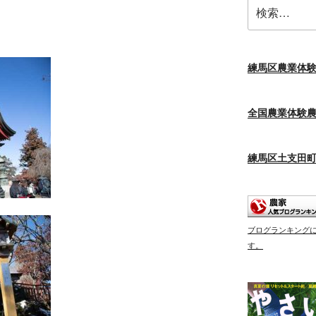
検
索:
練馬区農業体
全国農業体験
練馬区土支田
ブログランキング
す。