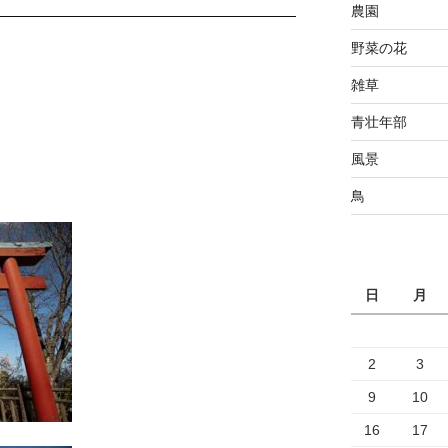
農園
野菜の花
雑草
青壮年部
風景
鳥
日
月
2
3
9
10
16
17