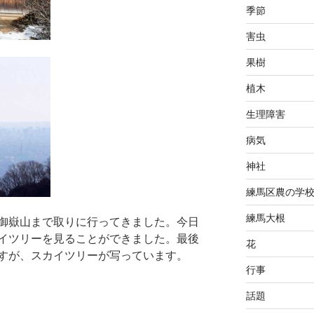
季節
害虫
果樹
植木
生理障害
病気
神社
練馬区農の学
練馬大根
御嶽山まで取りに行ってきました。今日
イツリーを見ることができました。最後
花
すが、スカイツリーが写っています。
行事
話題