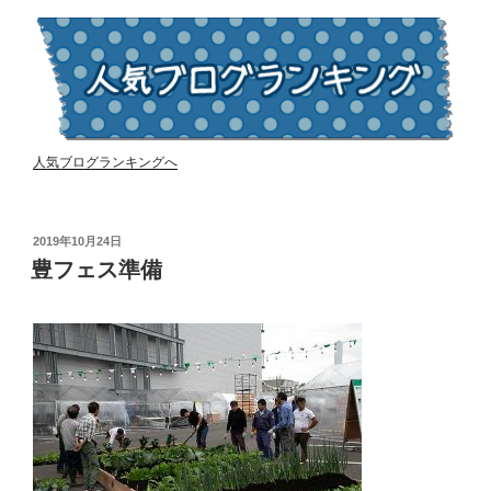
人気ブログランキングへ
投
2019年10月24日
稿
豊フェス準備
日: