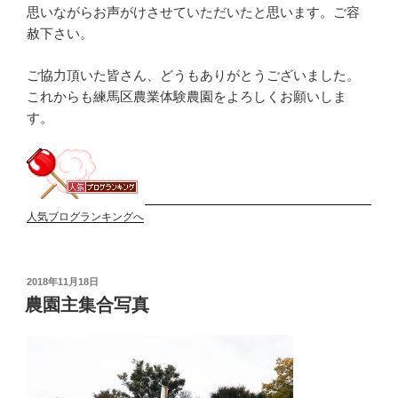
思いながらお声がけさせていただいたと思います。ご容
赦下さい。
ご協力頂いた皆さん、どうもありがとうございました。
これからも練馬区農業体験農園をよろしくお願いしま
す。
人気ブログランキングへ
投
2018年11月18日
稿
農園主集合写真
日: