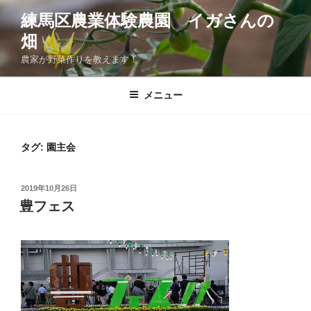
コ
練馬区農業体験農園 イガさんの
ン
畑
テ
ン
農家が野菜作りを教えます！
ツ
へ
メニュー
ス
キ
ッ
タグ:
園主会
プ
投
2019年10月26日
稿
豊フェス
日: