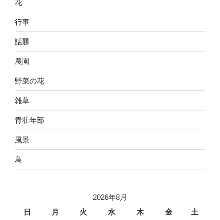
花
行事
話題
農園
野菜の花
雑草
青壮年部
風景
鳥
2026年8月
日
月
火
水
木
金
土