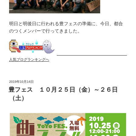
明日と明後日に行われる豊フェスの準備に、今日、都合
のつくメンバーで行ってきました。
人気ブログランキングへ
投
2019年10月14日
稿
豊フェス １０月２５日（金）～２６日
日:
（土）