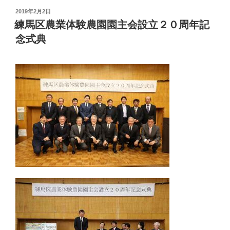
投
2019年2月2日
稿
練馬区農業体験農園園主会設立２０周年記
日:
念式典