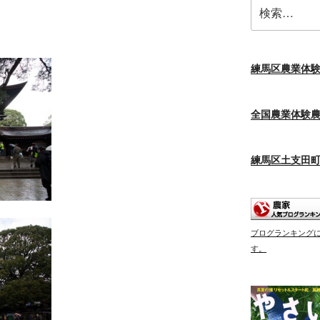
検
索:
練馬区農業体
全国農業体験
練馬区土支田
ブログランキング
す。