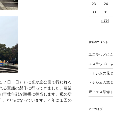
23
24
30
31
« 7月
最近のコメント
ユスラウメに
ユスラウメに
トナシムの花
１７日（日））に光が丘公園で行われる
トナシムの花
れる宝船の製作に行ってきました。農業
豊フェス準備
の青壮年部が順番に担当します。私の所
年、担当になっています。４年に１回の
アーカイブ