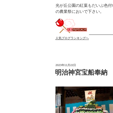
光が丘公園の紅葉もだいぶ色付
の農業祭においで下さい。
人気ブログランキングへ
投
2023年11月22日
稿
明治神宮宝船奉納
日: