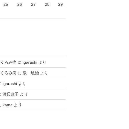
25
26
27
28
29
ふくろみ病
に
igarashi
より
ふくろみ病
に
泉 敏治
より
に
igarashi
より
に
渡辺政子
より
に
kame
より