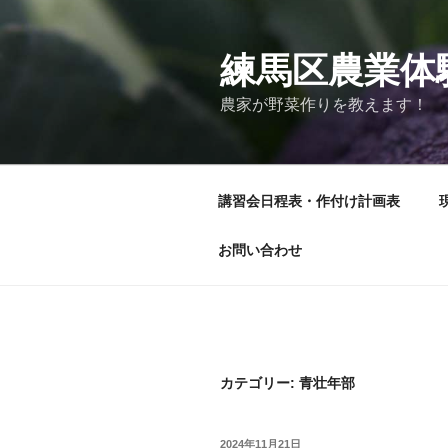
コ
ン
テ
練馬区農業体
ン
農家が野菜作りを教えます！
ツ
へ
ス
キ
講習会日程表・作付け計画表
ッ
プ
お問い合わせ
カテゴリー:
青壮年部
投
2024年11月21日