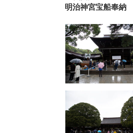
稿
明治神宮宝船奉納
日: