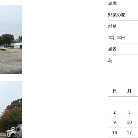
農園
野菜の花
雑草
青壮年部
風景
鳥
日
月
2
3
9
10
16
17