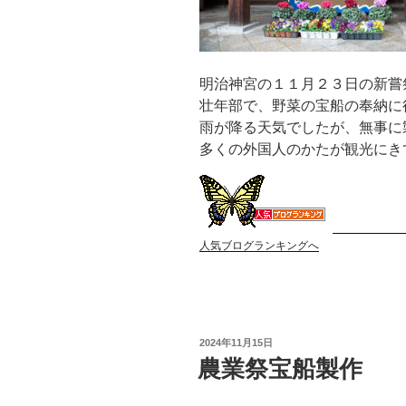
明治神宮の１１月２３日の新嘗
壮年部で、野菜の宝船の奉納に
雨が降る天気でしたが、無事に
多くの外国人のかたが観光にき
人気ブログランキングへ
投
2024年11月15日
稿
農業祭宝船製作
日: