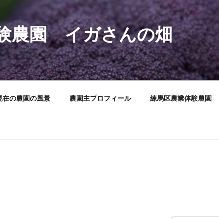
験農園 イガさんの畑
現在の農園の風景
農園主プロフィール
練馬区農業体験農園