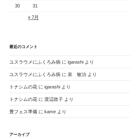
30
31
« 7月
最近のコメント
ユスラウメにふくろみ病
に
igarashi
より
ユスラウメにふくろみ病
に
泉 敏治
より
トナシムの花
に
igarashi
より
トナシムの花
に
渡辺政子
より
豊フェス準備
に
kame
より
アーカイブ