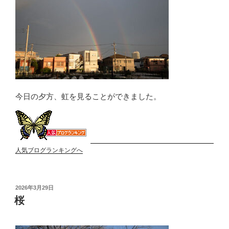
今日の夕方、虹を見ることができました。
人気ブログランキングへ
投
2026年3月29日
稿
桜
日: