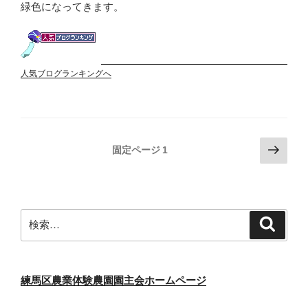
緑色になってきます。
人気ブログランキングへ
投
次
固定ページ
1
の
稿
ペ
の
ー
ペ
ジ
検
検
ー
索
索:
ジ
送
り
練馬区農業体験農園園主会ホームページ