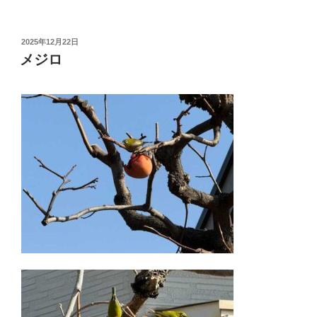
投
2025年12月22日
稿
メジロ
日: