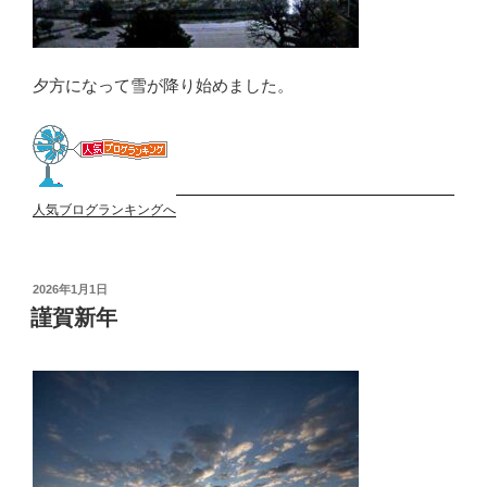
夕方になって雪が降り始めました。
人気ブログランキングへ
投
2026年1月1日
稿
謹賀新年
日: