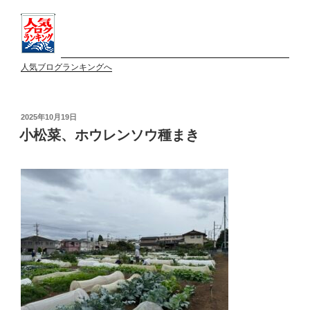
人気ブログランキングへ
投
2025年10月19日
稿
小松菜、ホウレンソウ種まき
日: