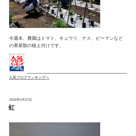
今週末、農園はトマト、キュウリ、ナス、ピーマンなど
の果菜類の植え付けです。
人気ブログランキングへ
投
2026年4月27日
稿
虹
日: