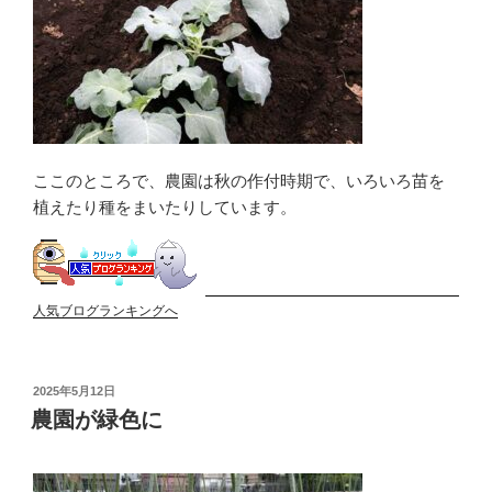
ここのところで、農園は秋の作付時期で、いろいろ苗を
植えたり種をまいたりしています。
人気ブログランキングへ
投
2025年5月12日
稿
農園が緑色に
日: