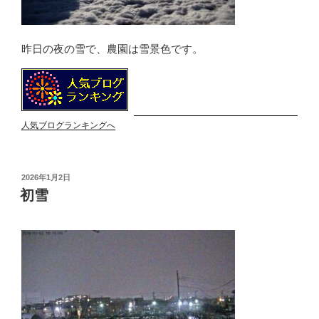
昨日の夜の雪で、農園は雪景色です。
人気ブログランキングへ
投
2026年1月2日
稿
初雪
日: