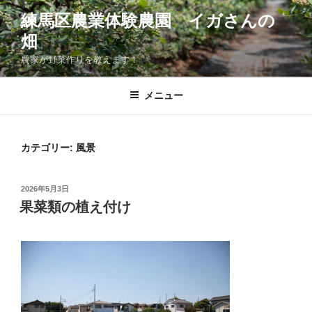
コ
練馬区農業体験農園 イガさんの
ン
畑
テ
ン
農家が野菜作りを教えます！
ツ
へ
メニュー
ス
キ
ッ
カテゴリー:
風景
プ
投
2026年5月3日
稿
果菜類の植え付け
日: