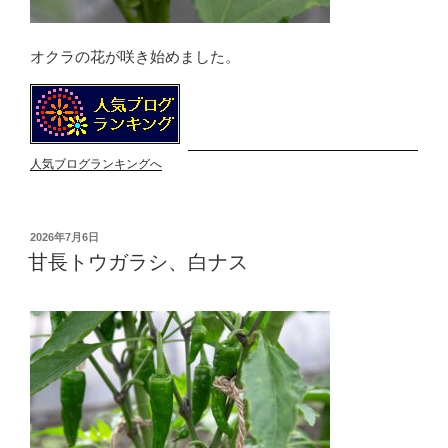
オクラの花が咲き始めました。
人気ブログランキングへ
投
2026年7月6日
稿
甘長トウガラシ、白ナス
日: