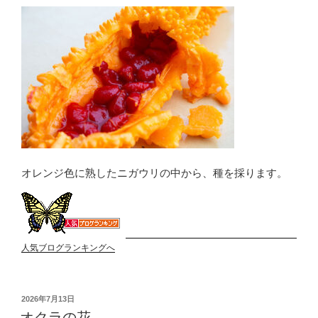
オレンジ色に熟したニガウリの中から、種を採ります。
人気ブログランキングへ
投
2026年7月13日
稿
オクラの花