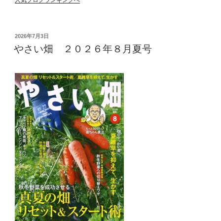
人気ブログランキングへ
投
2026年7月3日
稿
やさい畑 ２０２６年８月夏号
日: