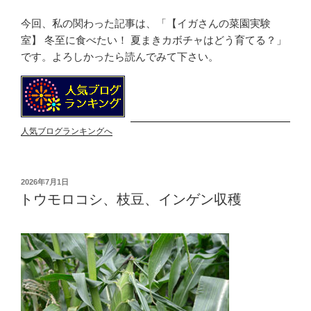
今回、私の関わった記事は、「【イガさんの菜園実験
室】 冬至に食べたい！ 夏まきカボチャはどう育てる？」
です。よろしかったら読んでみて下さい。
人気ブログランキングへ
投
2026年7月1日
稿
トウモロコシ、枝豆、インゲン収穫
日: