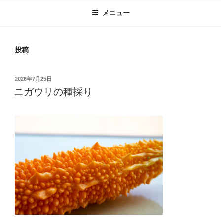
メニュー
投稿
投
2026年7月25日
稿
ニガウリの種採り
日: