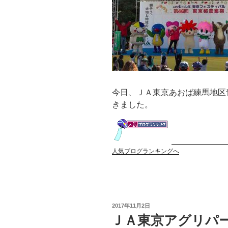
今日、ＪＡ東京あおば練馬地区
きました。
人気ブログランキングへ
投
2017年11月2日
稿
ＪＡ東京アグリパ
日: