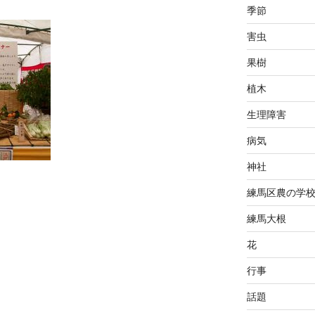
季節
害虫
果樹
植木
生理障害
病気
神社
練馬区農の学
練馬大根
花
行事
話題