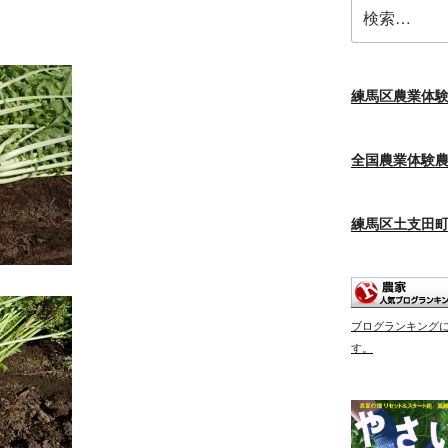
検
索:
練馬区農業体
全国農業体験
練馬区土支田
ブログランキング
す。