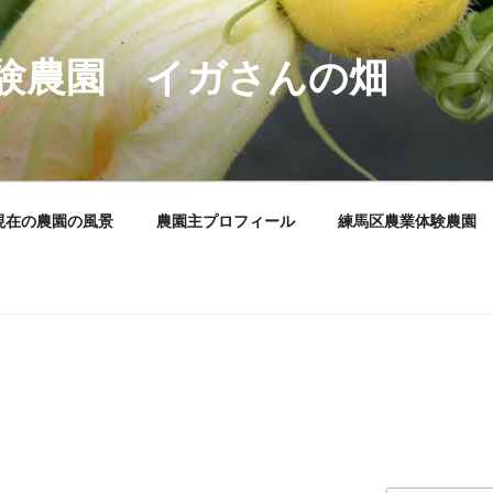
験農園 イガさんの畑
現在の農園の風景
農園主プロフィール
練馬区農業体験農園