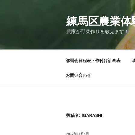
コ
ン
テ
練馬区農業体
ン
農家が野菜作りを教えます！
ツ
へ
ス
キ
講習会日程表・作付け計画表
ッ
プ
お問い合わせ
投稿者:
IGARASHI
投
2017年11月4日