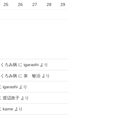
25
26
27
28
29
ふくろみ病
に
igarashi
より
ふくろみ病
に
泉 敏治
より
に
igarashi
より
に
渡辺政子
より
に
kame
より