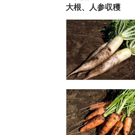
稿
大根、人参収穫
日: