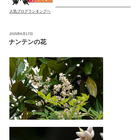
人気ブログランキングへ
投
2025年6月17日
稿
ナンテンの花
日: