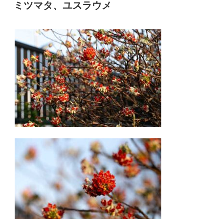
稿
ミツマタ、ユスラウメ
日: