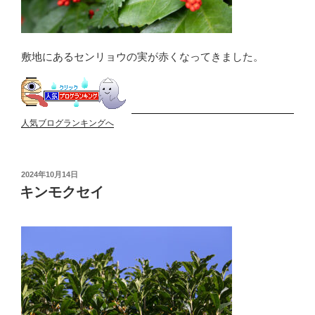
敷地にあるセンリョウの実が赤くなってきました。
人気ブログランキングへ
投
2024年10月14日
稿
キンモクセイ
日: