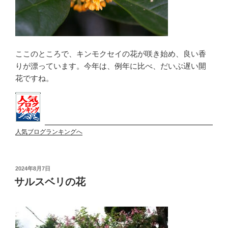
ここのところで、キンモクセイの花が咲き始め、良い香
りが漂っています。今年は、例年に比べ、だいぶ遅い開
花ですね。
人気ブログランキングへ
投
2024年8月7日
稿
サルスベリの花
日: