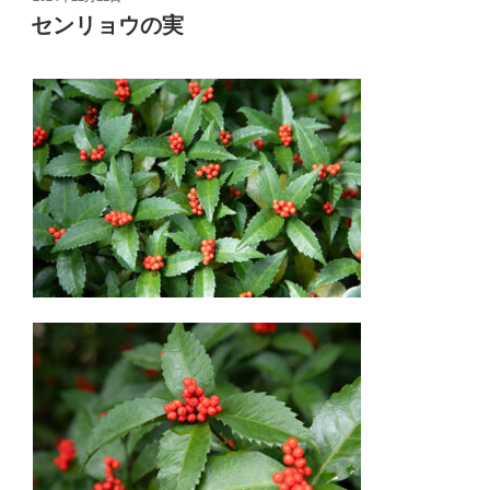
稿
センリョウの実
日: