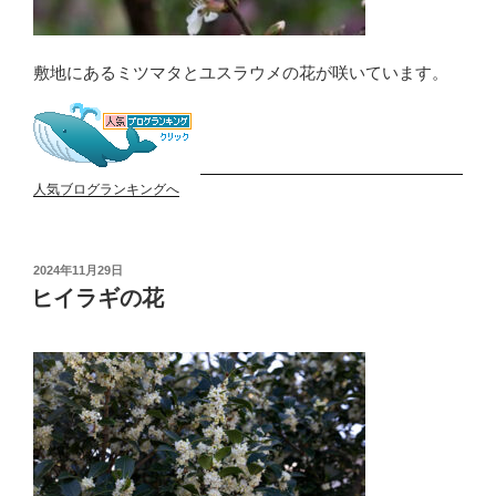
敷地にあるミツマタとユスラウメの花が咲いています。
人気ブログランキングへ
投
2024年11月29日
稿
ヒイラギの花
日: