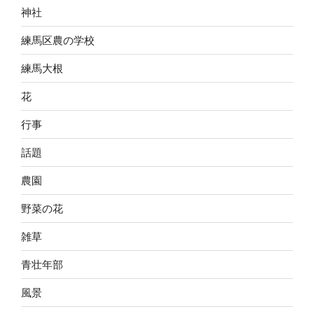
神社
練馬区農の学校
練馬大根
花
行事
話題
農園
野菜の花
雑草
青壮年部
風景