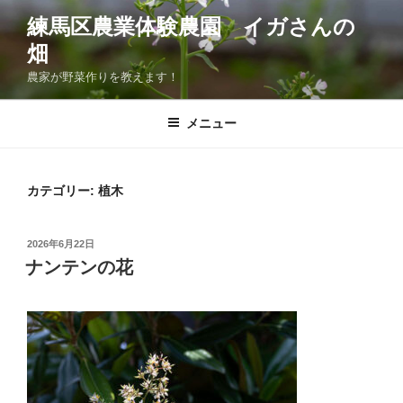
コ
練馬区農業体験農園 イガさんの
ン
畑
テ
ン
農家が野菜作りを教えます！
ツ
へ
メニュー
ス
キ
ッ
カテゴリー:
植木
プ
投
2026年6月22日
稿
ナンテンの花
日: