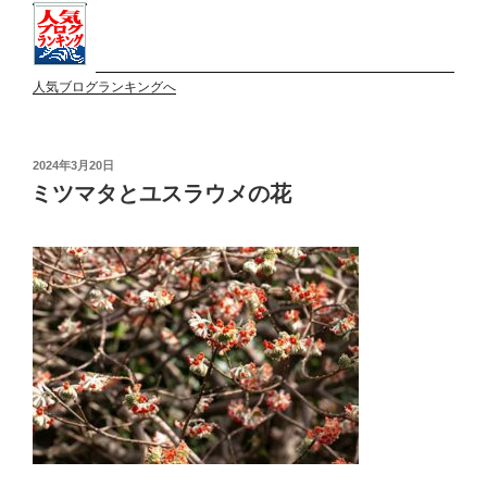
人気ブログランキングへ
投
2024年3月20日
稿
ミツマタとユスラウメの花
日: