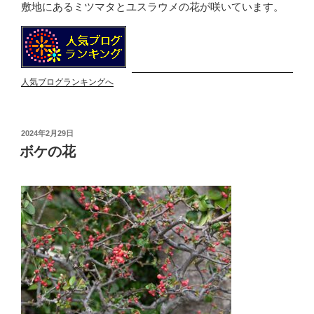
敷地にあるミツマタとユスラウメの花が咲いています。
人気ブログランキングへ
投
2024年2月29日
稿
ボケの花
日: