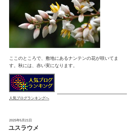
ここのところで、敷地にあるナンテンの花が咲いてま
す。秋には、赤い実になります。
人気ブログランキングへ
投
2025年5月21日
稿
ユスラウメ
日: