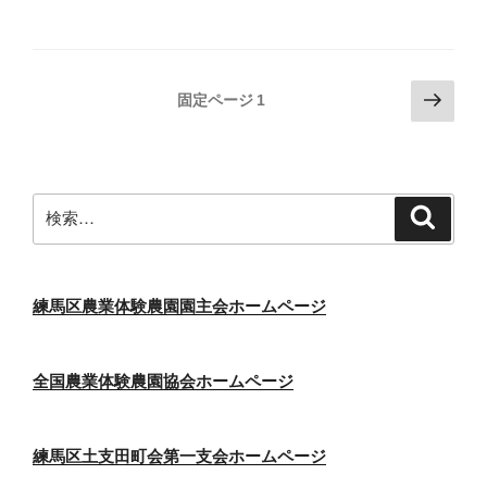
投
次
固定ページ
1
の
稿
ペ
の
ー
ペ
ジ
検
検
ー
索
索:
ジ
送
り
練馬区農業体験農園園主会ホームページ
全国農業体験農園協会ホームページ
練馬区土支田町会第一支会ホームページ