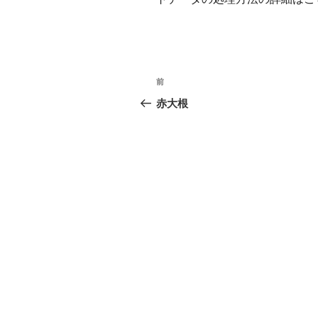
投
前
前
稿
の
赤大根
投
ナ
稿
ビ
ゲ
ー
シ
ョ
ン