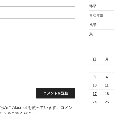
雑草
青壮年部
風景
鳥
日
月
3
4
10
11
17
18
24
25
に Akismet を使っています。
コメン
ちらをご覧ください
。