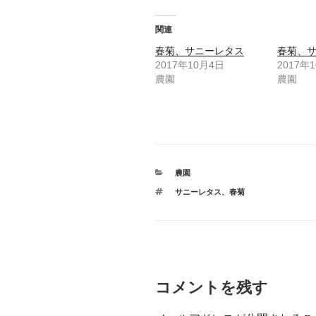
関連
春菊、サニーレタス
春菊、
2017年10月4日
2017年
農園
農園
カ
農園
テ
タ
サニーレタス
、
春菊
ゴ
グ
リ
ー
コメントを残す