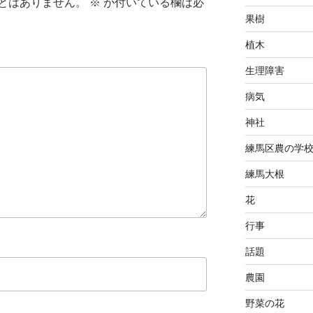
とはありません。
※
が付いている欄は必
果樹
植木
生理障害
病気
神社
練馬区農の学
練馬大根
花
行事
話題
農園
野菜の花