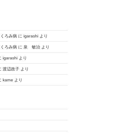
ふくろみ病
に
igarashi
より
ふくろみ病
に
泉 敏治
より
に
igarashi
より
に
渡辺政子
より
に
kame
より