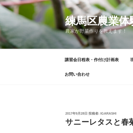
コ
ン
テ
練馬区農業体
ン
農家が野菜作りを教えます！
ツ
へ
ス
キ
講習会日程表・作付け計画表
ッ
プ
お問い合わせ
投
2017年9月28日
投稿者:
IGARASHI
稿
サニーレタスと春
日: