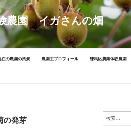
験農園 イガさんの畑
現在の農園の風景
農園主プロフィール
練馬区農業体験農園
検
菊の発芽
索: