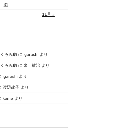
31
11月 »
ふくろみ病
に
igarashi
より
ふくろみ病
に
泉 敏治
より
に
igarashi
より
に
渡辺政子
より
に
kame
より