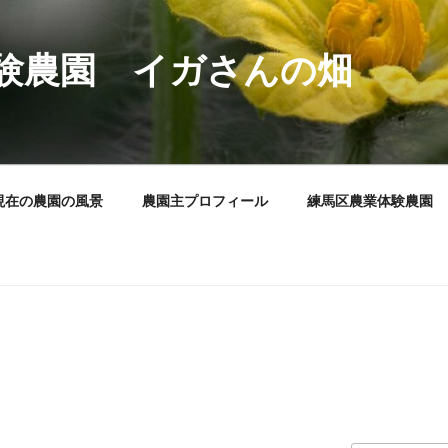
験農園 イガさんの畑
現在の農園の風景
農園主プロフィール
練馬区農業体験農園