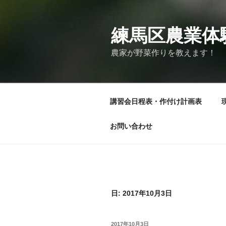
コ
ン
テ
練馬区農業体
ン
農家が野菜作りを教えます！
ツ
へ
ス
キ
講習会日程表・作付け計画表
ッ
プ
お問い合わせ
日:
2017年10月3日
投
2017年10月3日