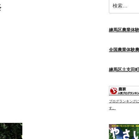
検
祭
索:
練馬区農業体
全国農業体験
練馬区土支田
ブログランキング
す。