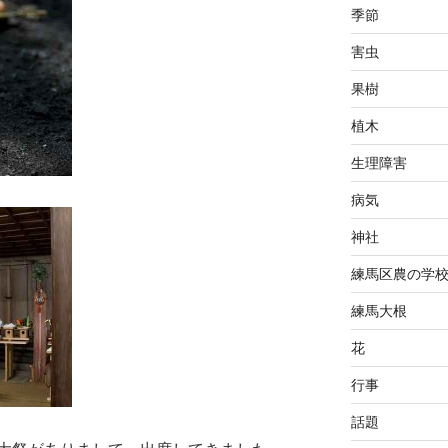
季節
害虫
果樹
植木
生理障害
病気
神社
練馬区農の学
練馬大根
花
行事
話題