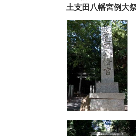
稿
土支田八幡宮例大
日: