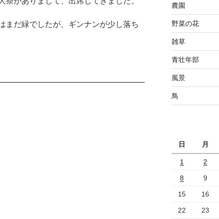
大祭がありまして、出席してきました。
農園
野菜の花
はまだ緑でしたが、ギンナンが少し落ち
雑草
青壮年部
風景
鳥
日
月
1
2
8
9
15
16
22
23