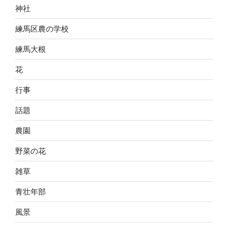
神社
練馬区農の学校
練馬大根
花
行事
話題
農園
野菜の花
雑草
青壮年部
風景