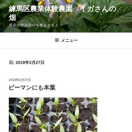
コ
練馬区農業体験農園 イガさんの
ン
畑
テ
ン
農家が野菜作りを教えます！
ツ
へ
メニュー
ス
キ
ッ
日:
2018年3月27日
プ
投
2018年3月27日
稿
ピーマンにも本葉
日: