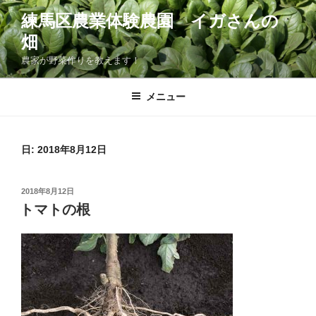
コ
練馬区農業体験農園 イガさんの
ン
畑
テ
ン
農家が野菜作りを教えます！
ツ
へ
メニュー
ス
キ
ッ
日:
2018年8月12日
プ
投
2018年8月12日
稿
トマトの根
日: