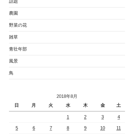
話題
農園
野菜の花
雑草
青壮年部
風景
鳥
2018年8月
日
月
火
水
木
金
土
1
2
3
4
5
6
7
8
9
10
11