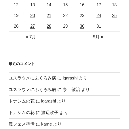
12
13
14
15
16
17
18
19
20
21
22
23
24
25
26
27
28
29
30
31
« 7月
9月 »
最近のコメント
ユスラウメにふくろみ病
に
igarashi
より
ユスラウメにふくろみ病
に
泉 敏治
より
トナシムの花
に
igarashi
より
トナシムの花
に
渡辺政子
より
豊フェス準備
に
kame
より