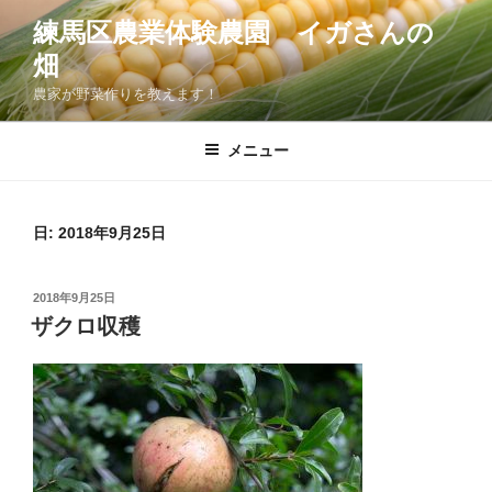
コ
練馬区農業体験農園 イガさんの
ン
畑
テ
ン
農家が野菜作りを教えます！
ツ
へ
メニュー
ス
キ
ッ
日:
2018年9月25日
プ
投
2018年9月25日
稿
ザクロ収穫
日: