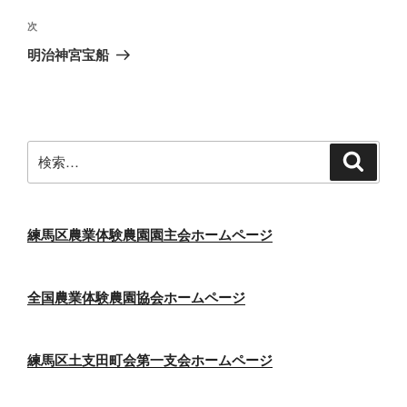
投
ビ
稿
次
次
ゲ
の
明治神宮宝船
投
ー
稿
シ
ョ
ン
検
検
索
索:
練馬区農業体験農園園主会ホームページ
全国農業体験農園協会ホームページ
練馬区土支田町会第一支会ホームページ