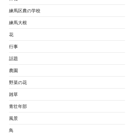
練馬区農の学校
練馬大根
花
行事
話題
農園
野菜の花
雑草
青壮年部
風景
鳥