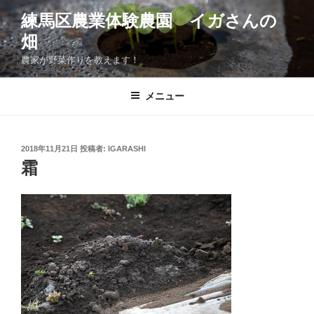
コ
練馬区農業体験農園 イガさんの
ン
畑
テ
ン
農家が野菜作りを教えます！
ツ
へ
メニュー
ス
キ
ッ
投
2018年11月21日
投稿者:
IGARASHI
プ
稿
霜
日: