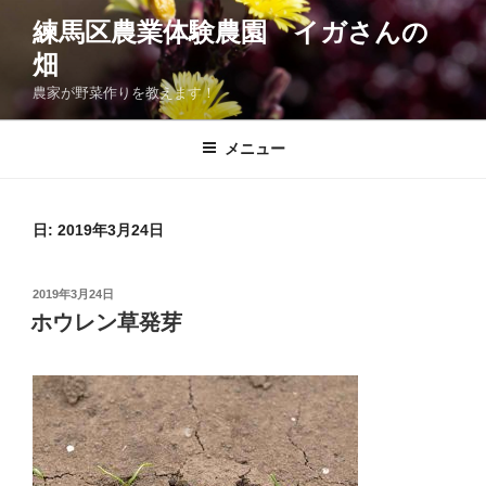
コ
練馬区農業体験農園 イガさんの
ン
畑
テ
ン
農家が野菜作りを教えます！
ツ
へ
メニュー
ス
キ
ッ
日:
2019年3月24日
プ
投
2019年3月24日
稿
ホウレン草発芽
日: