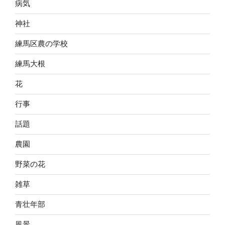
病気
神社
練馬区農の学校
練馬大根
花
行事
話題
農園
野菜の花
雑草
青壮年部
風景