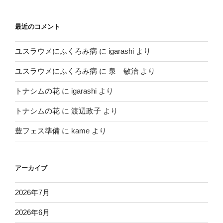
最近のコメント
ユスラウメにふくろみ病
に
igarashi
より
ユスラウメにふくろみ病
に
泉 敏治
より
トナシムの花
に
igarashi
より
トナシムの花
に
渡辺政子
より
豊フェス準備
に
kame
より
アーカイブ
2026年7月
2026年6月