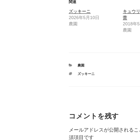
関連
ズッキーニ
キュウ
2026年5月10日
蕾
農園
2018年
農園
カ
農園
テ
タ
ズッキーニ
ゴ
グ
リ
ー
コメントを残す
メールアドレスが公開されるこ
須項目です