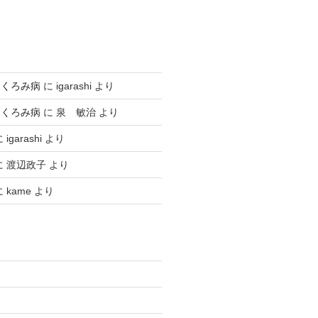
ふくろみ病
に
igarashi
より
ふくろみ病
に
泉 敏治
より
に
igarashi
より
に
渡辺政子
より
に
kame
より