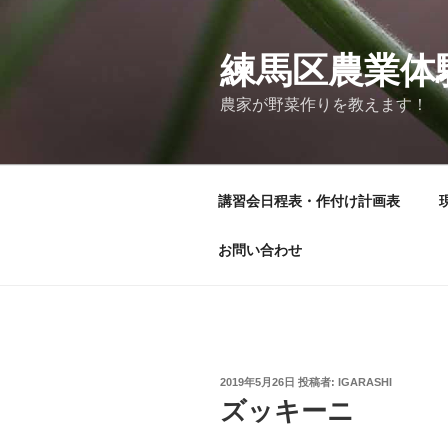
コ
ン
テ
練馬区農業体
ン
農家が野菜作りを教えます！
ツ
へ
ス
キ
講習会日程表・作付け計画表
ッ
プ
お問い合わせ
投
2019年5月26日
投稿者:
IGARASHI
稿
ズッキーニ
日: