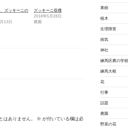
果樹
リ、ズッキーニの
ズッキーニ収穫
2018年5月28日
植木
5月13日
農園
生理障害
病気
神社
練馬区農の学
練馬大根
花
行事
話題
農園
とはありません。
※
が付いている欄は必
野菜の花