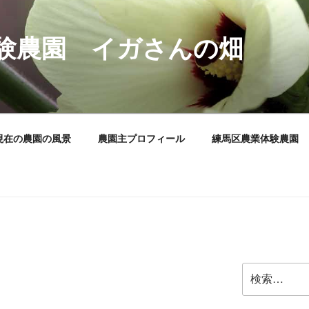
験農園 イガさんの畑
現在の農園の風景
農園主プロフィール
練馬区農業体験農園
検
索: