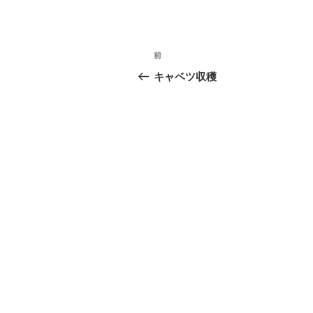
投
前
前
稿
の
キャベツ収穫
投
ナ
稿
ビ
ゲ
ー
シ
ョ
ン