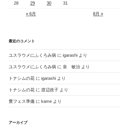
28
29
30
31
« 6月
8月 »
最近のコメント
ユスラウメにふくろみ病
に
igarashi
より
ユスラウメにふくろみ病
に
泉 敏治
より
トナシムの花
に
igarashi
より
トナシムの花
に
渡辺政子
より
豊フェス準備
に
kame
より
アーカイブ