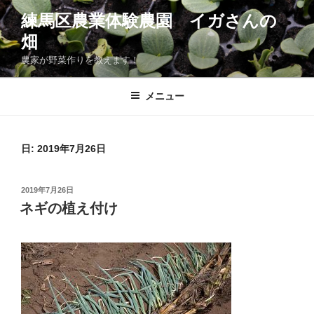
コ
練馬区農業体験農園 イガさんの
ン
畑
テ
ン
農家が野菜作りを教えます！
ツ
へ
メニュー
ス
キ
ッ
日:
2019年7月26日
プ
投
2019年7月26日
稿
ネギの植え付け
日: